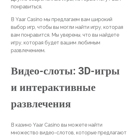
понравиться.
В Yaar Casino мы предлагаем вам широкий
выбор игр, чтобы вы могли найти игру, которая
вам понравится. Мы уверены, что вы найдете
игру, которая будет вашим любимым
развлечением.
Видео-слоты: 3D-игры
и интерактивные
развлечения
В казино Yaar Casino вы можете найти
множество видео-слотов, которые предлагают