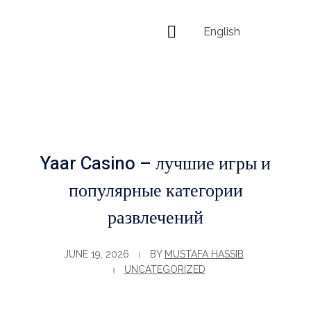
English
Yaar Casino – лучшие игры и
популярные категории
развлечений
JUNE 19, 2026
BY
MUSTAFA HASSIB
UNCATEGORIZED