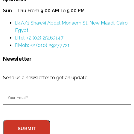
Open Hours
Sun
–
Thu
From
9:00 AM
To
5:00 PM
4A/1 Shawki Abdel Monaem St, New Maadi, Cairo,
Egypt
Tel: +2 (02) 25163147
Mob: +2 (010) 29277721
Newsletter
Send us a newsletter to get an update