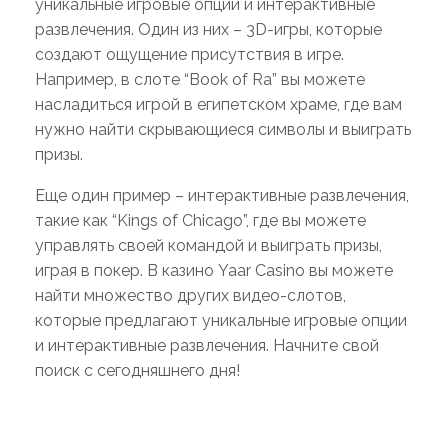
уникальные игровые опции и интерактивные
развлечения. Один из них – 3D-игры, которые
создают ощущение присутствия в игре.
Например, в слоте “Book of Ra” вы можете
насладиться игрой в египетском храме, где вам
нужно найти скрывающиеся символы и выиграть
призы.
Еще один пример – интерактивные развлечения,
такие как “Kings of Chicago”, где вы можете
управлять своей командой и выиграть призы,
играя в покер. В казино Yaar Casino вы можете
найти множество других видео-слотов,
которые предлагают уникальные игровые опции
и интерактивные развлечения. Начните свой
поиск с сегодняшнего дня!