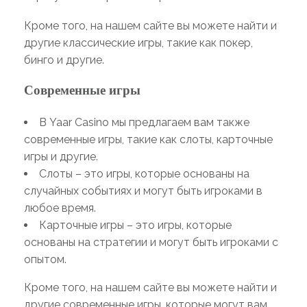
Кроме того, на нашем сайте вы можете найти и
другие классические игры, такие как покер,
бинго и другие.
Современные игры
В Yaar Casino мы предлагаем вам также
современные игры, такие как слоты, карточные
игры и другие.
Слоты – это игры, которые основаны на
случайных событиях и могут быть игроками в
любое время.
Карточные игры – это игры, которые
основаны на стратегии и могут быть игроками с
опытом.
Кроме того, на нашем сайте вы можете найти и
другие современные игры, которые могут вам