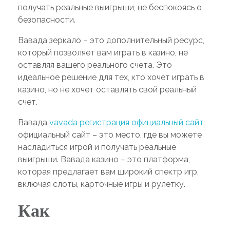
получать реальные выигрыши, не беспокоясь о
безопасности.
Вавада зеркало – это дополнительный ресурс,
который позволяет вам играть в казино, не
оставляя вашего реального счета. Это
идеальное решение для тех, кто хочет играть в
казино, но не хочет оставлять свой реальный
счет.
Вавада
vavada регистрация официальный сайт
официальный сайт – это место, где вы можете
насладиться игрой и получать реальные
выигрыши. Вавада казино – это платформа,
которая предлагает вам широкий спектр игр,
включая слоты, карточные игры и рулетку.
Как