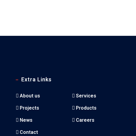
Extra Links
About us
Services
Projects
Products
News
Careers
Contact