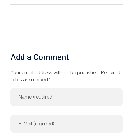
Add a Comment
Your email address will not be published. Required
fields are marked *