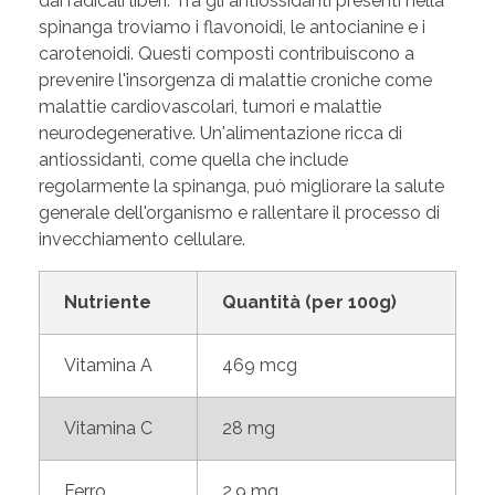
dai radicali liberi. Tra gli antiossidanti presenti nella
spinanga troviamo i flavonoidi, le antocianine e i
carotenoidi. Questi composti contribuiscono a
prevenire l'insorgenza di malattie croniche come
malattie cardiovascolari, tumori e malattie
neurodegenerative. Un'alimentazione ricca di
antiossidanti, come quella che include
regolarmente la spinanga, può migliorare la salute
generale dell'organismo e rallentare il processo di
invecchiamento cellulare.
Nutriente
Quantità (per 100g)
Vitamina A
469 mcg
Vitamina C
28 mg
Ferro
2.9 mg