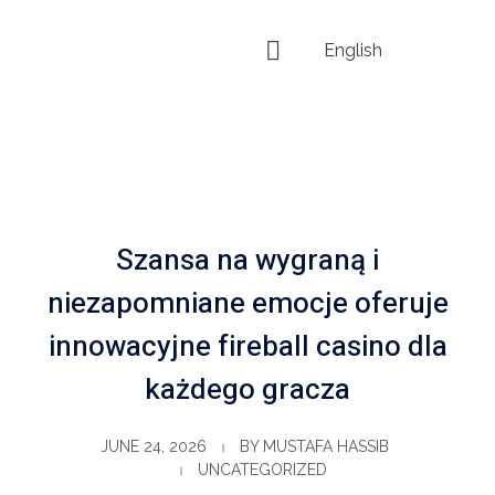
English
Szansa na wygraną i
niezapomniane emocje oferuje
innowacyjne fireball casino dla
każdego gracza
JUNE 24, 2026
BY
MUSTAFA HASSIB
UNCATEGORIZED