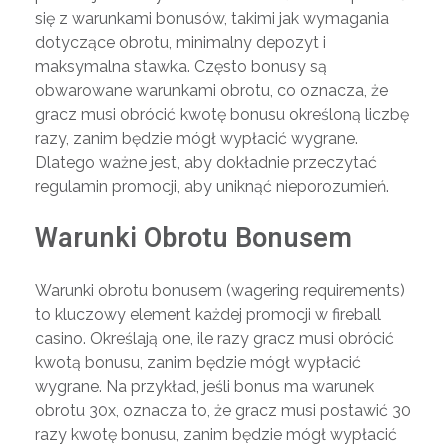
się z warunkami bonusów, takimi jak wymagania
dotyczące obrotu, minimalny depozyt i
maksymalna stawka. Często bonusy są
obwarowane warunkami obrotu, co oznacza, że
gracz musi obrócić kwotę bonusu określoną liczbę
razy, zanim będzie mógł wypłacić wygrane.
Dlatego ważne jest, aby dokładnie przeczytać
regulamin promocji, aby uniknąć nieporozumień.
Warunki Obrotu Bonusem
Warunki obrotu bonusem (wagering requirements)
to kluczowy element każdej promocji w fireball
casino. Określają one, ile razy gracz musi obrócić
kwotą bonusu, zanim będzie mógł wypłacić
wygrane. Na przykład, jeśli bonus ma warunek
obrotu 30x, oznacza to, że gracz musi postawić 30
razy kwotę bonusu, zanim będzie mógł wypłacić