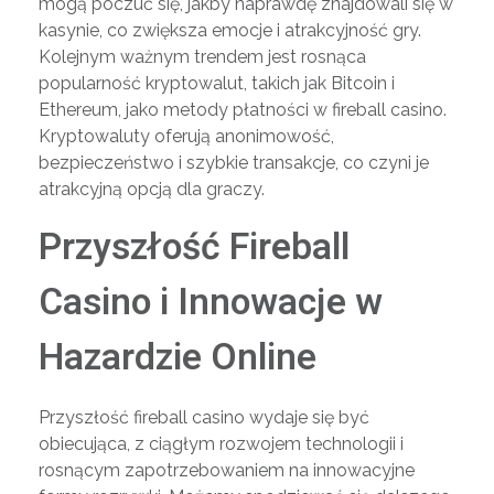
mogą poczuć się, jakby naprawdę znajdowali się w
kasynie, co zwiększa emocje i atrakcyjność gry.
Kolejnym ważnym trendem jest rosnąca
popularność kryptowalut, takich jak Bitcoin i
Ethereum, jako metody płatności w fireball casino.
Kryptowaluty oferują anonimowość,
bezpieczeństwo i szybkie transakcje, co czyni je
atrakcyjną opcją dla graczy.
Przyszłość Fireball
Casino i Innowacje w
Hazardzie Online
Przyszłość fireball casino wydaje się być
obiecująca, z ciągłym rozwojem technologii i
rosnącym zapotrzebowaniem na innowacyjne