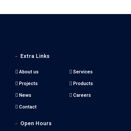
Extra Links
About us
Services
Projects
Products
News
Careers
Contact
Open Hours