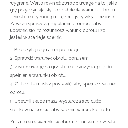
wygrane. Warto również zwrócić uwagę na to, jakie
gry przyczyniają się do spełnienia warunku obrotu
– niektóre gry mogą mieć mniejszy wkład niż inne.
Zawsze sprawdzaj regulamin promocji, aby
upewnić się, że rozumiesz warunki obrotu i że
jesteś w stanie je spełnić.
Przeczytaj regulamin promocji.
Sprawdź warunek obrotu bonusem.
Zwróć uwagę na gry, które przyczyniają się do
spełnienia warunku obrotu.
Oblicz, ile musisz postawić, aby spełnić warunek
obrotu.
Upewnij się, że masz wystarczająco dużo
środków na koncie, aby spełnić warunek obrotu.
Zrozumienie warunków obrotu bonusem pozwala