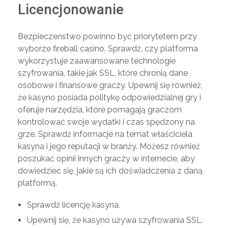
Licencjonowanie
Bezpieczeństwo powinno być priorytetem przy
wyborze fireball casino. Sprawdź, czy platforma
wykorzystuje zaawansowane technologie
szyfrowania, takie jak SSL, które chronią dane
osobowe i finansowe graczy. Upewnij się również,
że kasyno posiada politykę odpowiedzialnej gry i
oferuje narzędzia, które pomagają graczom
kontrolować swoje wydatki i czas spędzony na
grze. Sprawdź informacje na temat właściciela
kasyna i jego reputacji w branży. Możesz również
poszukać opinii innych graczy w internecie, aby
dowiedzieć się, jakie są ich doświadczenia z daną
platformą.
Sprawdź licencję kasyna.
Upewnij się, że kasyno używa szyfrowania SSL.