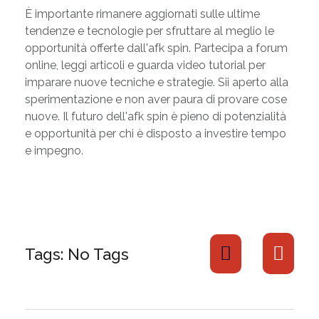
È importante rimanere aggiornati sulle ultime
tendenze e tecnologie per sfruttare al meglio le
opportunità offerte dall'afk spin. Partecipa a forum
online, leggi articoli e guarda video tutorial per
imparare nuove tecniche e strategie. Sii aperto alla
sperimentazione e non aver paura di provare cose
nuove. Il futuro dell'afk spin è pieno di potenzialità
e opportunità per chi è disposto a investire tempo
e impegno.
Tags: No Tags