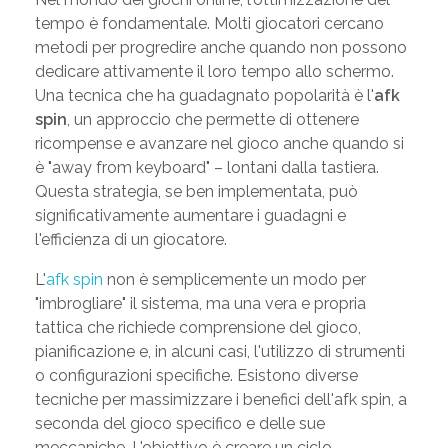
tempo è fondamentale. Molti giocatori cercano
metodi per progredire anche quando non possono
dedicare attivamente il loro tempo allo schermo.
Una tecnica che ha guadagnato popolarità è l'
afk
spin
, un approccio che permette di ottenere
ricompense e avanzare nel gioco anche quando si
è "away from keyboard" – lontani dalla tastiera.
Questa strategia, se ben implementata, può
significativamente aumentare i guadagni e
l'efficienza di un giocatore.
L'
afk spin
non è semplicemente un modo per
"imbrogliare" il sistema, ma una vera e propria
tattica che richiede comprensione del gioco,
pianificazione e, in alcuni casi, l'utilizzo di strumenti
o configurazioni specifiche. Esistono diverse
tecniche per massimizzare i benefici dell'afk spin, a
seconda del gioco specifico e delle sue
meccaniche. L'obiettivo è creare un ciclo