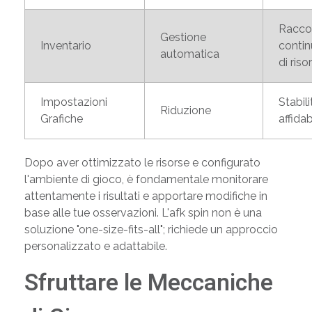
Racco
Gestione
Inventario
conti
automatica
di riso
Impostazioni
Stabili
Riduzione
Grafiche
affidab
Dopo aver ottimizzato le risorse e configurato
l'ambiente di gioco, è fondamentale monitorare
attentamente i risultati e apportare modifiche in
base alle tue osservazioni. L'afk spin non è una
soluzione "one-size-fits-all"; richiede un approccio
personalizzato e adattabile.
Sfruttare le Meccaniche