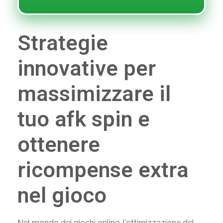
Strategie
innovative per
massimizzare il
tuo afk spin e
ottenere
ricompense extra
nel gioco
Nel mondo dei giochi online, l'ottimizzazione del