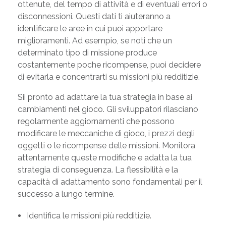
ottenute, del tempo di attività e di eventuali errori o
disconnessioni. Questi dati ti aiuteranno a
identificare le aree in cui puoi apportare
miglioramenti. Ad esempio, se noti che un
determinato tipo di missione produce
costantemente poche ricompense, puoi decidere
di evitarla e concentrarti su missioni più redditizie.
Sii pronto ad adattare la tua strategia in base ai
cambiamenti nel gioco. Gli sviluppatori rilasciano
regolarmente aggiornamenti che possono
modificare le meccaniche di gioco, i prezzi degli
oggetti o le ricompense delle missioni. Monitora
attentamente queste modifiche e adatta la tua
strategia di conseguenza. La flessibilità e la
capacità di adattamento sono fondamentali per il
successo a lungo termine.
Identifica le missioni più redditizie.