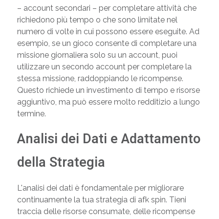
– account secondari – per completare attività che
richiedono più tempo o che sono limitate nel
numero di volte in cui possono essere eseguite. Ad
esempio, se un gioco consente di completare una
missione giornaliera solo su un account, puoi
utilizzare un secondo account per completare la
stessa missione, raddoppiando le ricompense.
Questo richiede un investimento di tempo e risorse
aggiuntivo, ma può essere molto redditizio a lungo
termine.
Analisi dei Dati e Adattamento
della Strategia
L'analisi dei dati è fondamentale per migliorare
continuamente la tua strategia di afk spin. Tieni
traccia delle risorse consumate, delle ricompense