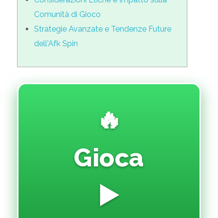
Comunità di Gioco
Strategie Avanzate e Tendenze Future
dell'Afk Spin
🔥
Gioca
▶️