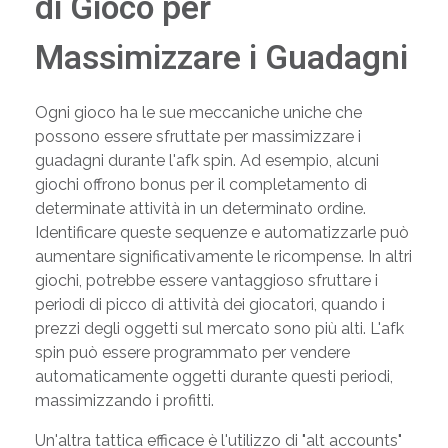
di Gioco per
Massimizzare i Guadagni
Ogni gioco ha le sue meccaniche uniche che
possono essere sfruttate per massimizzare i
guadagni durante l'afk spin. Ad esempio, alcuni
giochi offrono bonus per il completamento di
determinate attività in un determinato ordine.
Identificare queste sequenze e automatizzarle può
aumentare significativamente le ricompense. In altri
giochi, potrebbe essere vantaggioso sfruttare i
periodi di picco di attività dei giocatori, quando i
prezzi degli oggetti sul mercato sono più alti. L'afk
spin può essere programmato per vendere
automaticamente oggetti durante questi periodi,
massimizzando i profitti.
Un'altra tattica efficace è l'utilizzo di "alt accounts"