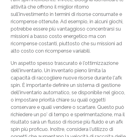
attività che offrono il miglior ritorno
sull'investimento in termini di risorse consumate e
ricompense ottenute. Ad esempio, in alcuni giochi,
potrebbe essere più vantaggioso concentrarsi su
missioni a basso costo energetico ma con
ricompense costanti, piuttosto che su missioni ad
alto costo con ricompense variabili.
Un aspetto spesso trascurato è l'ottimizzazione
dell'inventario. Un inventario pieno limita la
capacità di raccogliere nuove risorse durante l'afk
spin. È importante definire un sistema di gestione
dell'inventario automatico, se disponibile nel gioco,
o impostare priorità chiare su quali oggetti
conservare e quali vendere o scartare. Questo può
richiedere un po' di tempo e sperimentazione, ma il
risultato sarà un flusso di risorse più fluido e un afk
spin più proficuo. Inoltre, considera l'utilizzo di
oggetti che aumentano la velocità di raccolta delle