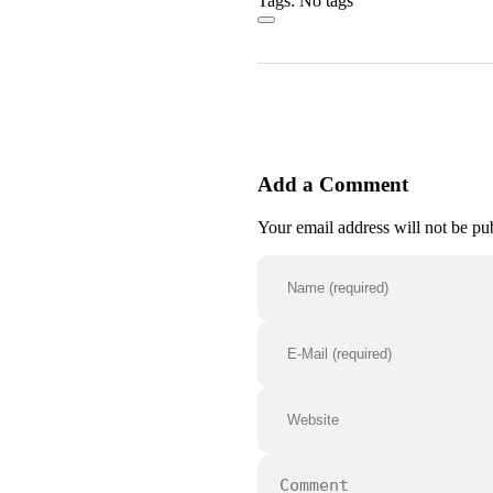
Tags: No tags
Add a Comment
Your email address will not be pu