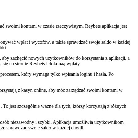
zać swoimi kontami w czasie rzeczywistym. Reybets aplikacja jest
konywać wpłat i wycofów, a także sprawdzać swoje saldo w każdej
bki.
, aby zachęcić nowych użytkowników do korzystania z aplikacji, a
 się na stronie Reybets i dokonaą wpłaty.
procesem, który wymaga tylko wpisania loginu i hasła. Po
korzystają z kasyn online, aby móc zarządzać swoimi kontami w
To jest szczególnie ważne dla tych, którzy korzystają z różnych
 sposób niezawodny i szybki. Aplikacja umożliwia użytkownikom
że sprawdzać swoje saldo w każdej chwili.