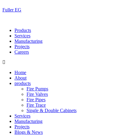
Fuller EG
Products
Services
Manufacturing
Projects
Careers
Home
About
products
Fire Pumps
Fire Valves
Fire Pipes
Fire Trace
Single & Double Cabinets
Services
Manufacturing
Projects
Blogs & News