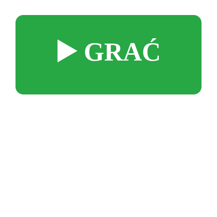
▶️ GRAĆ