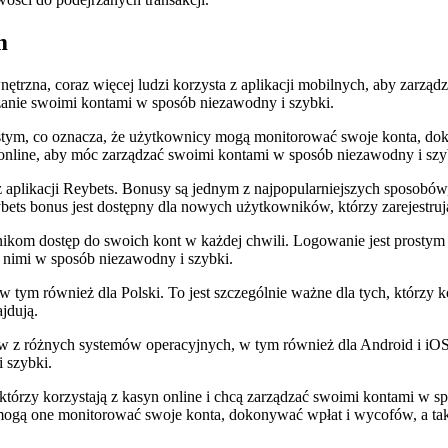
m
ętrzna, coraz więcej ludzi korzysta z aplikacji mobilnych, aby zarząd
zanie swoimi kontami w sposób niezawodny i szybki.
istym, co oznacza, że użytkownicy mogą monitorować swoje konta, do
yn online, aby móc zarządzać swoimi kontami w sposób niezawodny i szy
 aplikacji Reybets. Bonusy są jednym z najpopularniejszych sposobów
ets bonus jest dostępny dla nowych użytkowników, którzy zarejestrują
ikom dostęp do swoich kont w każdej chwili. Logowanie jest prostym 
nimi w sposób niezawodny i szybki.
w tym również dla Polski. To jest szczególnie ważne dla tych, którzy 
jdują.
w z różnych systemów operacyjnych, w tym również dla Android i iOS. 
 szybki.
h, którzy korzystają z kasyn online i chcą zarządzać swoimi kontami w
mogą one monitorować swoje konta, dokonywać wpłat i wycofów, a tak