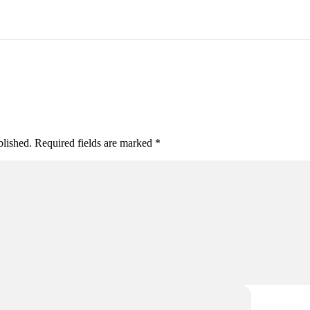
blished. Required fields are marked *