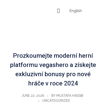
English
Prozkoumejte moderní herní
platformu vegashero a získejte
exkluzivní bonusy pro nové
hráče v roce 2024
JUNE 22, 2026
BY
MUSTAFA HASSIB
UNCATEGORIZED