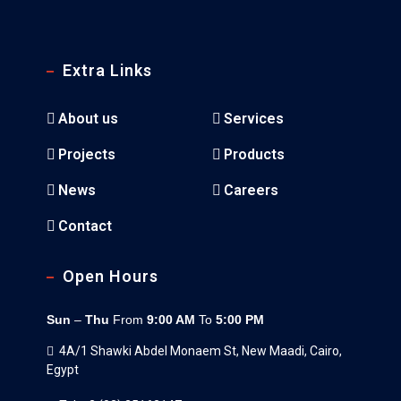
Extra Links
About us
Services
Projects
Products
News
Careers
Contact
Open Hours
Sun
–
Thu
From
9:00 AM
To
5:00 PM
4A/1 Shawki Abdel Monaem St, New Maadi, Cairo,
Egypt