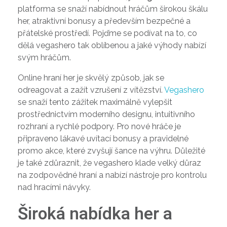
platforma se snaží nabídnout hráčům širokou škálu
her, atraktivní bonusy a především bezpečné a
přátelské prostředí. Pojďme se podívat na to, co
dělá vegashero tak oblíbenou a jaké výhody nabízí
svým hráčům.
Online hraní her je skvělý způsob, jak se
odreagovat a zažít vzrušení z vítězství.
Vegashero
se snaží tento zážitek maximálně vylepšit
prostřednictvím moderního designu, intuitivního
rozhraní a rychlé podpory. Pro nové hráče je
připraveno lákavé uvítací bonusy a pravidelné
promo akce, které zvyšují šance na výhru. Důležité
je také zdůraznit, že vegashero klade velký důraz
na zodpovědné hraní a nabízí nástroje pro kontrolu
nad hracími návyky.
Široká nabídka her a