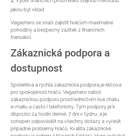
Výběr finančních prostředků stejnou metodou,
jakou byl vklad
Vegashero se snaží zajistit hráčům maximálně
pohodlný a bezpečný zážitek z finančních
transakcí.
Zákaznická podpora a
dostupnost
Spolehlivá a rychlá zákaznická podpora je klíčová
pro spokojenost hráčů. Vegashero nabízí
zákaznickou podporu prostřednictvím live chatu,
e-mailu a často i telefonicky. Tým podpory je k
dispozici 24 hodin denně, 7 dní v týdnu, a je
schopen odpovědět na všechny dotazy a vyřešit
případné problémy hráčů. Kvalita zákaznické
podpory je jedním z hlavních faktorů, které ovlivňují