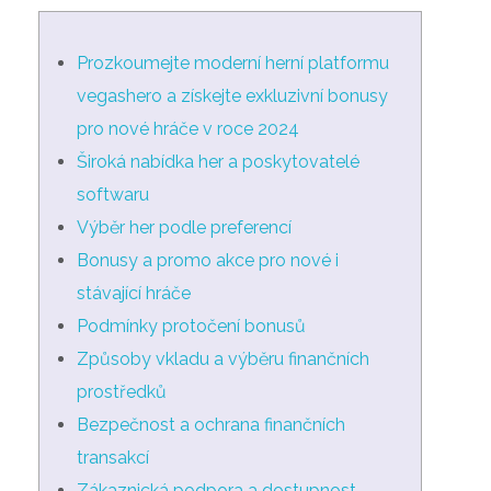
Prozkoumejte moderní herní platformu
vegashero a získejte exkluzivní bonusy
pro nové hráče v roce 2024
Široká nabídka her a poskytovatelé
softwaru
Výběr her podle preferencí
Bonusy a promo akce pro nové i
stávající hráče
Podmínky protočení bonusů
Způsoby vkladu a výběru finančních
prostředků
Bezpečnost a ochrana finančních
transakcí
Zákaznická podpora a dostupnost