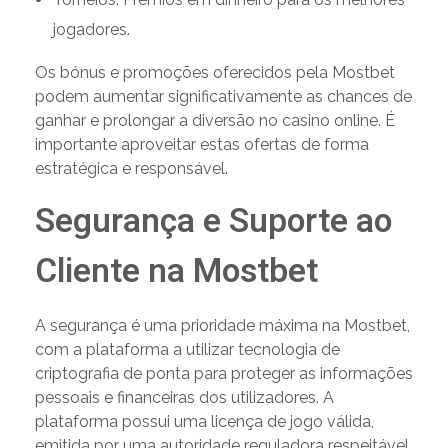
jogadores.
Os bónus e promoções oferecidos pela Mostbet
podem aumentar significativamente as chances de
ganhar e prolongar a diversão no casino online. É
importante aproveitar estas ofertas de forma
estratégica e responsável.
Segurança e Suporte ao
Cliente na Mostbet
A segurança é uma prioridade máxima na Mostbet,
com a plataforma a utilizar tecnologia de
criptografia de ponta para proteger as informações
pessoais e financeiras dos utilizadores. A
plataforma possui uma licença de jogo válida,
emitida por uma autoridade reguladora respeitável,