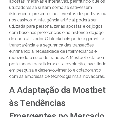
apostas imersivas e interativas, permitindo que os
utilizadores se sintam como se estivessem
fisicamente presentes nos eventos desportivos ou
nos casinos. A inteligência artificial poderá ser
utilizada para personalizar as apostas e os jogos,
com base nas preferências e no histórico de jogo
de cada utilizador. O blockchain poderá garantir a
transparência e a segurança das transações,
eliminando a necessidade de intermediários e
reduzindo o risco de fraudes. A Mostbet está bem
posicionada para liderar esta revolução, investindo
em pesquisa e desenvolvimento e colaborando
com as empresas de tecnologia mais inovadoras.
A Adaptação da Mostbet
às Tendências
Emergentes no Mercado