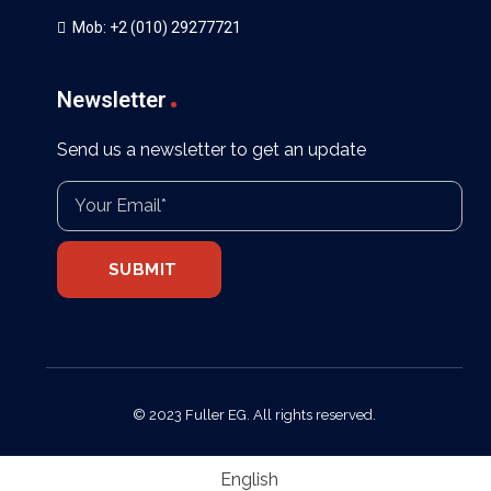
Mob: +2 (010) 29277721
Newsletter
Send us a newsletter to get an update
© 2023 Fuller EG. All rights reserved.
English