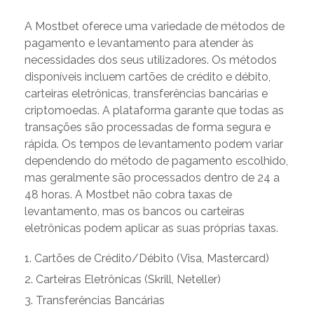
A Mostbet oferece uma variedade de métodos de
pagamento e levantamento para atender às
necessidades dos seus utilizadores. Os métodos
disponíveis incluem cartões de crédito e débito,
carteiras eletrônicas, transferências bancárias e
criptomoedas. A plataforma garante que todas as
transações são processadas de forma segura e
rápida. Os tempos de levantamento podem variar
dependendo do método de pagamento escolhido,
mas geralmente são processados dentro de 24 a
48 horas. A Mostbet não cobra taxas de
levantamento, mas os bancos ou carteiras
eletrônicas podem aplicar as suas próprias taxas.
Cartões de Crédito/Débito (Visa, Mastercard)
Carteiras Eletrônicas (Skrill, Neteller)
Transferências Bancárias