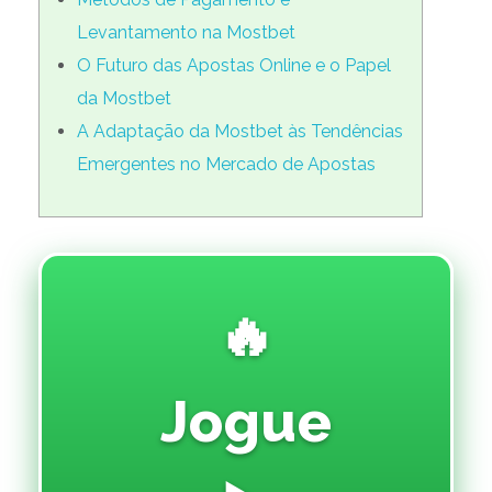
Levantamento na Mostbet
O Futuro das Apostas Online e o Papel
da Mostbet
A Adaptação da Mostbet às Tendências
Emergentes no Mercado de Apostas
🔥
Jogue