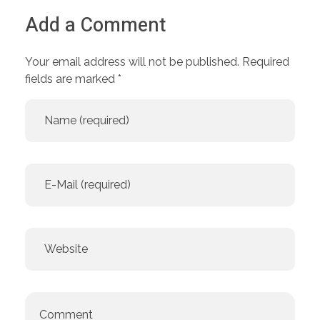
Add a Comment
Your email address will not be published. Required
fields are marked *