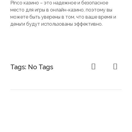
Pinco казино – это надежное и безопасное
место для игры в онлайн-казино, поэтому вы
можете быть уверены в том, что ваше время и
деньги будут использованы эффективно.
Tags: No Tags