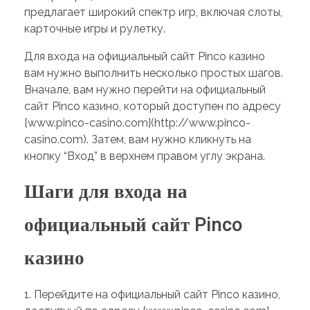
предлагает широкий спектр игр, включая слоты,
карточные игры и рулетку.
Для входа на официальный сайт Pinco казино
вам нужно выполнить несколько простых шагов.
Вначале, вам нужно перейти на официальный
сайт Pinco казино, который доступен по адресу
[www.pinco-casino.com](http://www.pinco-
casino.com). Затем, вам нужно кликнуть на
кнопку “Вход” в верхнем правом углу экрана.
Шаги для входа на
официальный сайт Pinco
казино
1. Перейдите на официальный сайт Pinco казино,