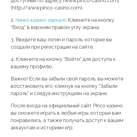
доступный по адресу [www.pinco-casino.com]
(http://www.pinco-casino.com).
2.
пинко казино зеркало
Кликните на кнопку
“Вход” в верхнем правом углу экрана.
3. Введите ваш логин и пароль, которые вы
создали при регистрации на сайте.
4. Кликните на кнопку “Войти” для доступа к
вашему профилю.
Важно! Если вы забыли свой пароль, вы можете
восстановить его, кликнув на кнопку “Забыли
пароль” и следуя инструкциям на экране.
После входа на официальный сайт Pinco казино,
вы сможете играть в любые игры, которые вам
понравились, а также получать доступ к вашим
аккаунтам и историям игр.