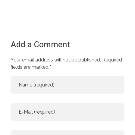
Add a Comment
Your email address will not be published. Required
fields are marked *