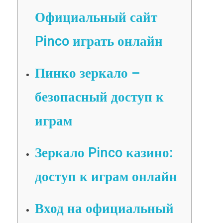
Официальный сайт
Pinco играть онлайн
Пинко зеркало –
безопасный доступ к
играм
Зеркало Pinco казино:
доступ к играм онлайн
Вход на официальный