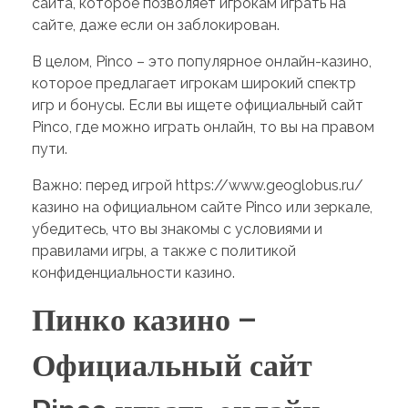
сайта, которое позволяет игрокам играть на
сайте, даже если он заблокирован.
В целом, Pinco – это популярное онлайн-казино,
которое предлагает игрокам широкий спектр
игр и бонусы. Если вы ищете официальный сайт
Pinco, где можно играть онлайн, то вы на правом
пути.
Важно: перед игрой https://www.geoglobus.ru/
казино на официальном сайте Pinco или зеркале,
убедитесь, что вы знакомы с условиями и
правилами игры, а также с политикой
конфиденциальности казино.
Пинко казино –
Официальный сайт