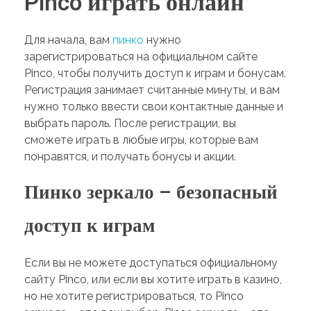
Pinco играть онлайн
Для начала, вам
пинко
нужно
зарегистрироваться на официальном сайте
Pinco, чтобы получить доступ к играм и бонусам.
Регистрация занимает считанные минуты, и вам
нужно только ввести свои контактные данные и
выбрать пароль. После регистрации, вы
сможете играть в любые игры, которые вам
понравятся, и получать бонусы и акции.
Пинко зеркало – безопасный
доступ к играм
Если вы не можете доступаться официальному
сайту Pinco, или если вы хотите играть в казино,
но не хотите регистрироваться, то Pinco