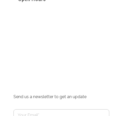
Sun
–
Thu
From
9:00 AM
To
5:00 PM
4A/1 Shawki Abdel Monaem St, New Maadi, Cairo,
Egypt
Tel: +2 (02) 25163147
Mob: +2 (010) 29277721
Newsletter
Send us a newsletter to get an update