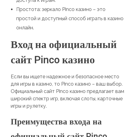
доступа к играм.
Простота: зеркало Pinco казино – это
простой и доступный способ играть в казино
онлайн.
Вход на официальный
сайт Pinco казино
Если вы ищете надежное и безопасное место
для игры в казино, то Pinco казино – ваш выбор.
Официальный сайт Pinco казино предлагает вам
широкий спектр игр, включая слоты, карточные
игры и рулетку.
Преимущества входа на
официальный сайт Pinco