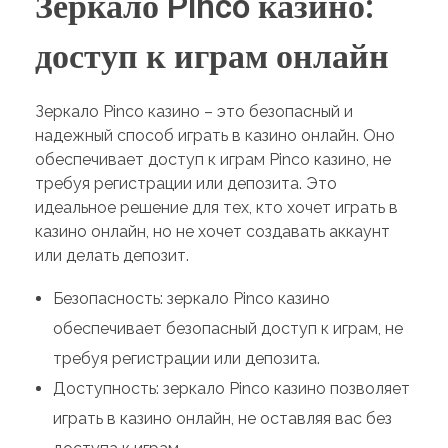
Зеркало Pinco казино:
доступ к играм онлайн
Зеркало Pinco казино – это безопасный и
надежный способ играть в казино онлайн. Оно
обеспечивает доступ к играм Pinco казино, не
требуя регистрации или депозита. Это
идеальное решение для тех, кто хочет играть в
казино онлайн, но не хочет создавать аккаунт
или делать депозит.
Безопасность: зеркало Pinco казино
обеспечивает безопасный доступ к играм, не
требуя регистрации или депозита.
Доступность: зеркало Pinco казино позволяет
играть в казино онлайн, не оставляя вас без