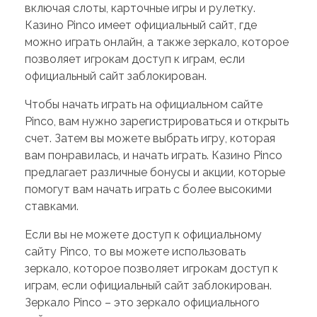
включая слоты, карточные игры и рулетку.
Казино Pinco имеет официальный сайт, где
можно играть онлайн, а также зеркало, которое
позволяет игрокам доступ к играм, если
официальный сайт заблокирован.
Чтобы начать играть на официальном сайте
Pinco, вам нужно зарегистрироваться и открыть
счет. Затем вы можете выбрать игру, которая
вам понравилась, и начать играть. Казино Pinco
предлагает различные бонусы и акции, которые
помогут вам начать играть с более высокими
ставками.
Если вы не можете доступ к официальному
сайту Pinco, то вы можете использовать
зеркало, которое позволяет игрокам доступ к
играм, если официальный сайт заблокирован.
Зеркало Pinco – это зеркало официального