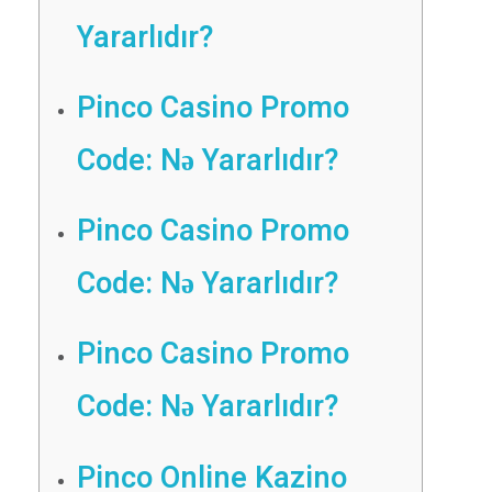
Yararlıdır?
Pinco Casino Promo
Code: Nə Yararlıdır?
Pinco Casino Promo
Code: Nə Yararlıdır?
Pinco Casino Promo
Code: Nə Yararlıdır?
Pinco Online Kazino