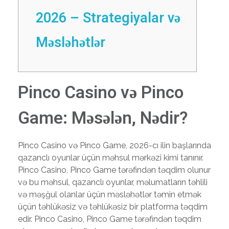
2026 – Strategiyalar və
Məsləhətlər
Pinco Casino və Pinco
Game: Məsələn, Nədir?
Pinco Casino və Pinco Game, 2026-cı ilin başlarında
qazanclı oyunlar üçün məhsul mərkəzi kimi tanınır.
Pinco Casino, Pinco Game tərəfindən təqdim olunur
və bu məhsul, qazanclı oyunlar, məlumatların təhlili
və məşğul olanlar üçün məsləhətlər təmin etmək
üçün təhlükəsiz və təhlükəsiz bir platforma təqdim
edir. Pinco Casino, Pinco Game tərəfindən təqdim