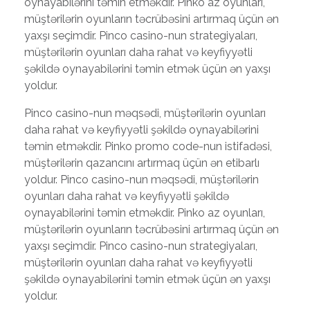
oynayabilərini təmin etməkdir. Pinko az oyunları,
müştərilərin oyunların təcrübəsini artırmaq üçün ən
yaxşı seçimdir. Pinco casino-nun strategiyaları,
müştərilərin oyunları daha rahat və keyfiyyətli
şəkildə oynayabilərini təmin etmək üçün ən yaxşı
yoldur.
Pinco casino-nun məqsədi, müştərilərin oyunları
daha rahat və keyfiyyətli şəkildə oynayabilərini
təmin etməkdir. Pinko promo code-nun istifadəsi,
müştərilərin qazancını artırmaq üçün ən etibarlı
yoldur. Pinco casino-nun məqsədi, müştərilərin
oyunları daha rahat və keyfiyyətli şəkildə
oynayabilərini təmin etməkdir. Pinko az oyunları,
müştərilərin oyunların təcrübəsini artırmaq üçün ən
yaxşı seçimdir. Pinco casino-nun strategiyaları,
müştərilərin oyunları daha rahat və keyfiyyətli
şəkildə oynayabilərini təmin etmək üçün ən yaxşı
yoldur.