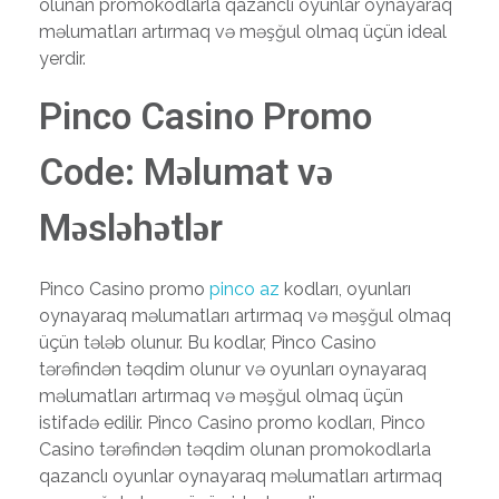
olunan promokodlarla qazanclı oyunlar oynayaraq
məlumatları artırmaq və məşğul olmaq üçün ideal
yerdir.
Pinco Casino Promo
Code: Məlumat və
Məsləhətlər
Pinco Casino promo
pinco az
kodları, oyunları
oynayaraq məlumatları artırmaq və məşğul olmaq
üçün tələb olunur. Bu kodlar, Pinco Casino
tərəfindən təqdim olunur və oyunları oynayaraq
məlumatları artırmaq və məşğul olmaq üçün
istifadə edilir. Pinco Casino promo kodları, Pinco
Casino tərəfindən təqdim olunan promokodlarla
qazanclı oyunlar oynayaraq məlumatları artırmaq