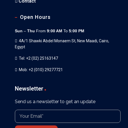
Contact
Open Hours
Sun
–
Thu
From
9:00 AM
To
5:00 PM
4A/1 Shawki Abdel Monaem St, New Maadi, Cairo,
Egypt
Tel: +2 (02) 25163147
Mob: +2 (010) 29277721
Newsletter
Send us a newsletter to get an update