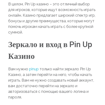
В целом, Pin Up казино – это отличный выбор
для игроков, которые ищут возможность играть
онлайн. Казино предлагает широкий спектр игр,
бонусы и другие преимущества, которые могут
помочь игрокам начать играть с более крупной
суммой.
Зеркало и вход в Pin Up
Казино
Вам нужно
pinup
только найти зеркало Pin Up
Казино, а затем перейти на него, чтобы начать
играть. Вам не нужно создавать новый аккаунт,
вам достаточно перейти на зеркало и
авторизоваться с помощью вашего логина и
пароля.