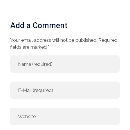
Add a Comment
Your email address will not be published. Required
fields are marked *