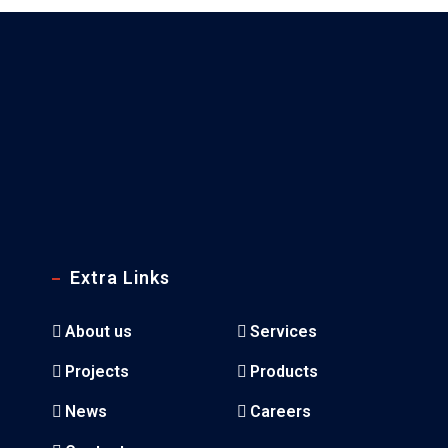
Extra Links
About us
Services
Projects
Products
News
Careers