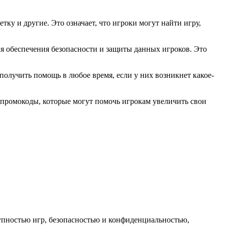
тку и другие. Это означает, что игроки могут найти игру,
я обеспечения безопасности и защиты данных игроков. Это
 получить помощь в любое время, если у них возникнет какое-
 промокоды, которые могут помочь игрокам увеличить свои
тупностью игр, безопасностью и конфиденциальностью,