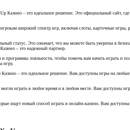
 Up Казино – это идеальное решение. Это официальный сайт, где
т игрокам широкий спектр игр, включая слоты, карточные игры, 
льный статус. Это означает, что вы можете быть уверены в без
 Казино – это надежный партнер.
ы и программы лояльности, чтобы помочь вам начать играть и 
а игру.
p Казино – это идеальное решение. Вам доступны игры на любые
могли играть в любое время и в любом месте. Вам доступны игр
торые ищут новый способ играть в онлайн-казино. Вам доступны