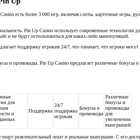
Pin Up
asino есть более 3 000 игр, включая слоты, карточные игры, руле
альность. Pin Up Casino использует современные технологии дл
safe и не будут использоваться для каких-либо манипуляций.
лагает поддержку игрокам 24/7, что означает, что игроки могут
сы и промокоды. Pin Up Casino предлагает различные бонусы и
енные
Различные
гии для
бонусы и
24/7
ения
Бонусы и
промокоды
Поддержка
поддержка
ости и
промокоды
для
игрокам
данных
увеличения
выигрышей
рые ищут развлекательный опыт и реальные выигрыши. С его дос