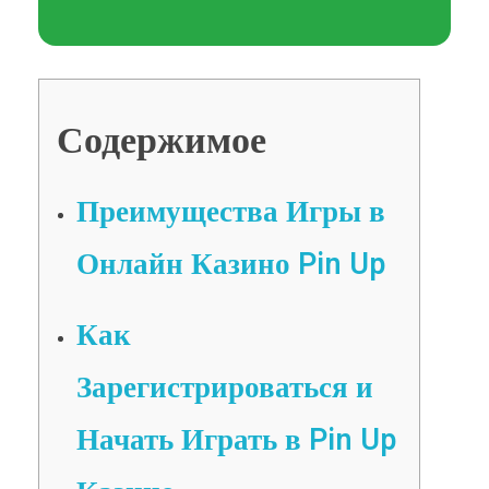
Содержимое
Преимущества Игры в
Онлайн Казино Pin Up
Как
Зарегистрироваться и
Начать Играть в Pin Up