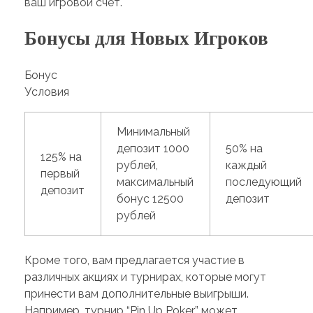
ваш игровой счет.
Бонусы для Новых Игроков
Бонус
Условия
Минимальный
депозит 1000
50% на
125% на
рублей,
каждый
первый
максимальный
последующий
депозит
бонус 12500
депозит
рублей
Кроме того, вам предлагается участие в
различных акциях и турнирах, которые могут
принести вам дополнительные выигрыши.
Например, турнир “Pin Up Poker” может