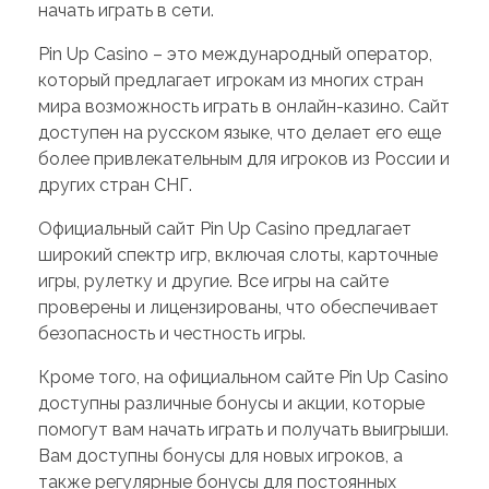
начать играть в сети.
Pin Up Casino – это международный оператор,
который предлагает игрокам из многих стран
мира возможность играть в онлайн-казино. Сайт
доступен на русском языке, что делает его еще
более привлекательным для игроков из России и
других стран СНГ.
Официальный сайт Pin Up Casino предлагает
широкий спектр игр, включая слоты, карточные
игры, рулетку и другие. Все игры на сайте
проверены и лицензированы, что обеспечивает
безопасность и честность игры.
Кроме того, на официальном сайте Pin Up Casino
доступны различные бонусы и акции, которые
помогут вам начать играть и получать выигрыши.
Вам доступны бонусы для новых игроков, а
также регулярные бонусы для постоянных