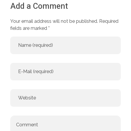
Add a Comment
Your email address will not be published. Required
fields are marked *