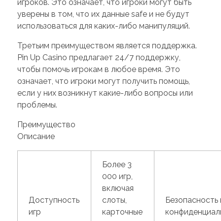
игроков. Это означает, что игроки могут быть
уверены в том, что их данные safe и не будут
использоваться для каких-либо манипуляций.
Третьим преимуществом является поддержка.
Pin Up Casino предлагает 24/7 поддержку,
чтобы помочь игрокам в любое время. Это
означает, что игроки могут получить помощь,
если у них возникнут какие-либо вопросы или
проблемы.
Преимущество
Описание
Более 3
000 игр,
включая
Доступность
слоты,
Безопасность 
игр
карточные
конфиденциал