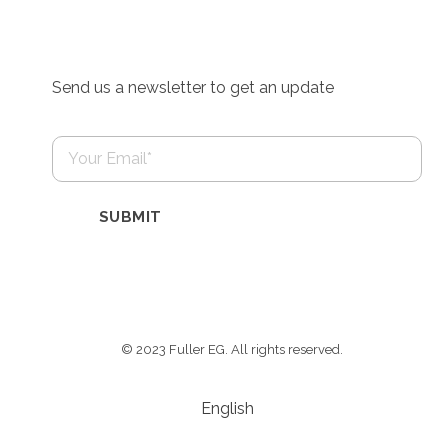
Newsletter
Send us a newsletter to get an update
© 2023 Fuller EG. All rights reserved.
English