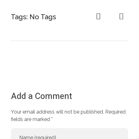
Tags: No Tags
Add a Comment
Your email address will not be published. Required
fields are marked *