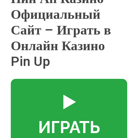
Официальный
Сайт – Играть в
Онлайн Казино
Pin Up
▶️
ИГРАТЬ