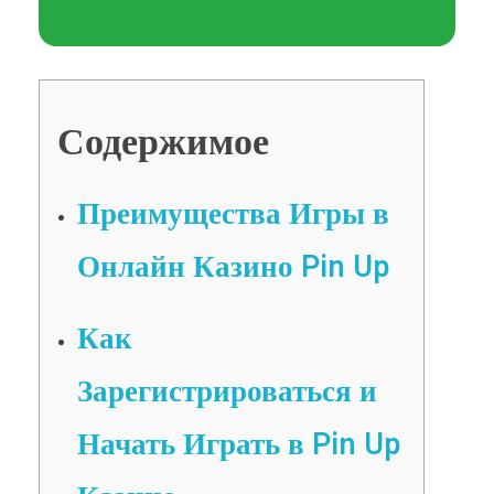
Содержимое
Преимущества Игры в
Онлайн Казино Pin Up
Как
Зарегистрироваться и
Начать Играть в Pin Up