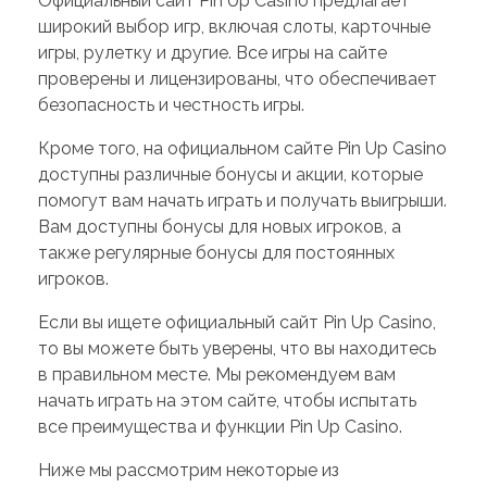
Официальный сайт Pin Up Casino предлагает
широкий выбор игр, включая слоты, карточные
игры, рулетку и другие. Все игры на сайте
проверены и лицензированы, что обеспечивает
безопасность и честность игры.
Кроме того, на официальном сайте Pin Up Casino
доступны различные бонусы и акции, которые
помогут вам начать играть и получать выигрыши.
Вам доступны бонусы для новых игроков, а
также регулярные бонусы для постоянных
игроков.
Если вы ищете официальный сайт Pin Up Casino,
то вы можете быть уверены, что вы находитесь
в правильном месте. Мы рекомендуем вам
начать играть на этом сайте, чтобы испытать
все преимущества и функции Pin Up Casino.
Ниже мы рассмотрим некоторые из