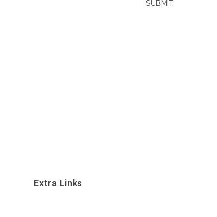
Extra Links
About us
Services