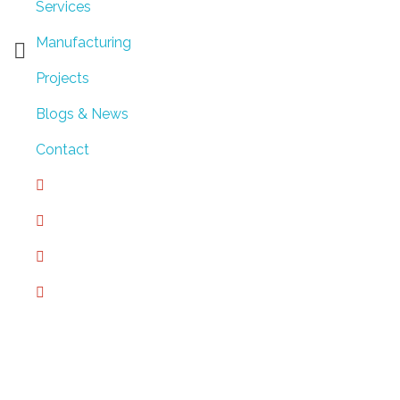
Services
Manufacturing
Projects
Blogs & News
Contact