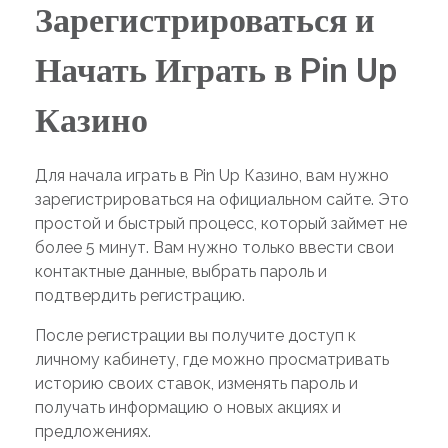
Зарегистрироваться и
Начать Играть в Pin Up
Казино
Для начала играть в Pin Up Казино, вам нужно
зарегистрироваться на официальном сайте. Это
простой и быстрый процесс, который займет не
более 5 минут. Вам нужно только ввести свои
контактные данные, выбрать пароль и
подтвердить регистрацию.
После регистрации вы получите доступ к
личному кабинету, где можно просматривать
историю своих ставок, изменять пароль и
получать информацию о новых акциях и
предложениях.