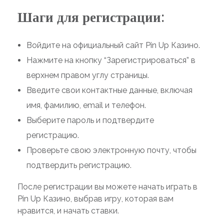
Шаги для регистрации:
Войдите на официальный сайт Pin Up Казино.
Нажмите на кнопку “Зарегистрироваться” в
верхнем правом углу страницы.
Введите свои контактные данные, включая
имя, фамилию, email и телефон.
Выберите пароль и подтвердите
регистрацию.
Проверьте свою электронную почту, чтобы
подтвердить регистрацию.
После регистрации вы можете начать играть в
Pin Up Казино, выбрав игру, которая вам
нравится, и начать ставки.