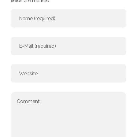
fields are marked *