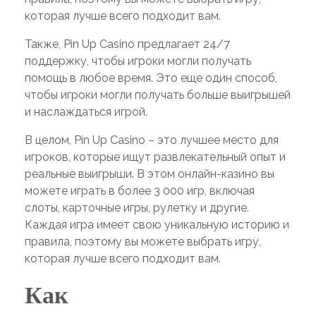
которая лучше всего подходит вам.
Также, Pin Up Casino предлагает 24/7
поддержку, чтобы игроки могли получать
помощь в любое время. Это еще один способ,
чтобы игроки могли получать больше выигрышей
и наслаждаться игрой.
В целом, Pin Up Casino – это лучшее место для
игроков, которые ищут развлекательный опыт и
реальные выигрыши. В этом онлайн-казино вы
можете играть в более 3 000 игр, включая
слоты, карточные игры, рулетку и другие.
Каждая игра имеет свою уникальную историю и
правила, поэтому вы можете выбрать игру,
которая лучше всего подходит вам.
Как