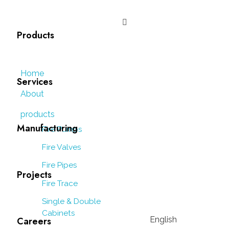
Products
Home
Services
About
products
Manufacturing
Fire Pumps
Fire Valves
Fire Pipes
Projects
Fire Trace
Single & Double
Cabinets
Careers
English