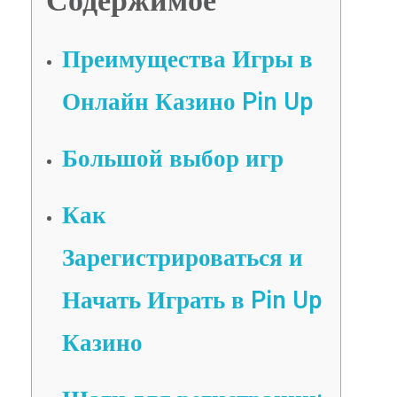
Содержимое
Преимущества Игры в
Онлайн Казино Pin Up
Большой выбор игр
Как
Зарегистрироваться и
Начать Играть в Pin Up
Казино