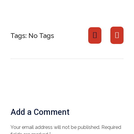
Tags: No Tags
Add a Comment
Your email address will not be published. Required