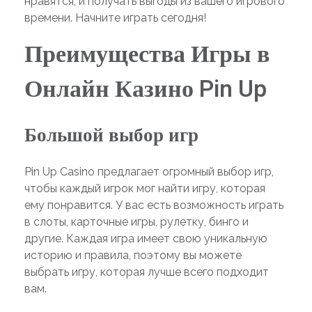
нравятся, и получать выгоды из вашего игрового
времени. Начните играть сегодня!
Преимущества Игры в
Онлайн Казино Pin Up
Большой выбор игр
Pin Up Casino предлагает огромный выбор игр,
чтобы каждый игрок мог найти игру, которая
ему понравится. У вас есть возможность играть
в слоты, карточные игры, рулетку, бинго и
другие. Каждая игра имеет свою уникальную
историю и правила, поэтому вы можете
выбрать игру, которая лучше всего подходит
вам.