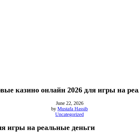
вые казино онлайн 2026 для игры на ре
June 22, 2026
by
Mustafa Hassib
Uncategorized
ля игры на реальные деньги