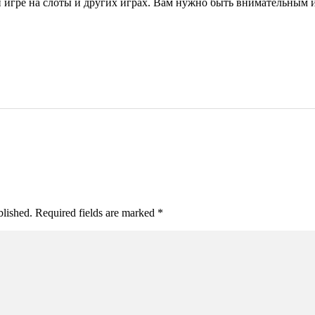
игре на слоты и других играх. Вам нужно быть внимательным и
blished. Required fields are marked *