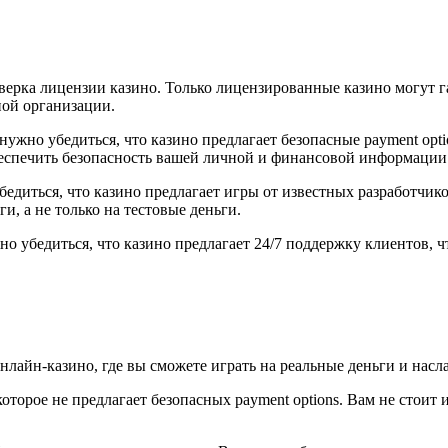
верка лицензии казино. Только лицензированные казино могут г
ной организации.
но убедиться, что казино предлагает безопасные payment options,
беспечить безопасность вашей личной и финансовой информации
едиться, что казино предлагает игры от известных разработчиков
и, а не только на тестовые деньги.
о убедиться, что казино предлагает 24/7 поддержку клиентов,
лайн-казино, где вы сможете играть на реальные деньги и насл
которое не предлагает безопасных payment options. Вам не стоит 