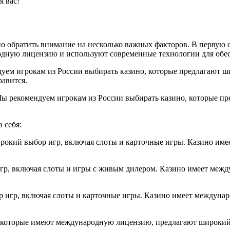
я вас!
о обратить внимание на несколько важных факторов. В первую о
одную лицензию и используют современные технологии для обес
ем игрокам из России выбирать казино, которые предлагают ши
равится.
Мы рекомендуем игрокам из России выбирать казино, которые п
 себя:
т широкий выбор игр, включая слоты и карточные игры. Казино 
ор игр, включая слоты и игры с живым дилером. Казино имеет м
ыбор игр, включая слоты и карточные игры. Казино имеет между
о, которые имеют международную лицензию, предлагают широки