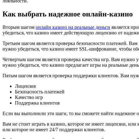
лояльности.
Как выбрать надежное онлайн-казино
Вторым шагом
онлайн казино на реальные деньги
является про
убедиться, что казино имеет действующую лицензию от надеж
Третьим шагом является проверка безопасности платежей. Вам нуж
нужно убедиться, что казино имеет SSL-шифрование, чтобы о
Четвертым шагом является проверка качества игр. Вам нужно уб
нужно убедиться, что казино предлагает игры на реальные деньг
Пятым шагом является проверка поддержки клиентов. Вам нужн
Лицензия
Безопасность платежей
Качество игр
Поддержка клиентов
Если вы выполнили эти шаги, то вы сможете найти надежное он
Вам не стоит играть в казино, которое не имеет лицензии, или 
или которое не имеет 24/7 поддержки клиентов.