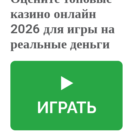
казино онлайн
2026 для игры на
реальные деньги
▶️
ИГРАТЬ