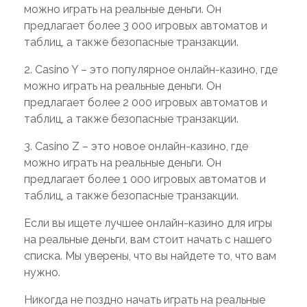
можно играть на реальные деньги. Он
предлагает более 3 000 игровых автоматов и
таблиц, а также безопасные транзакции.
2. Casino Y – это популярное онлайн-казино, где
можно играть на реальные деньги. Он
предлагает более 2 000 игровых автоматов и
таблиц, а также безопасные транзакции.
3. Casino Z – это новое онлайн-казино, где
можно играть на реальные деньги. Он
предлагает более 1 000 игровых автоматов и
таблиц, а также безопасные транзакции.
Если вы ищете лучшее онлайн-казино для игры
на реальные деньги, вам стоит начать с нашего
списка. Мы уверены, что вы найдете то, что вам
нужно.
Никогда не поздно начать играть на реальные