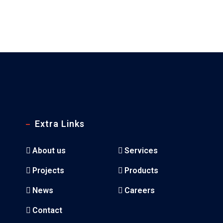
Extra Links
About us
Services
Projects
Products
News
Careers
Contact