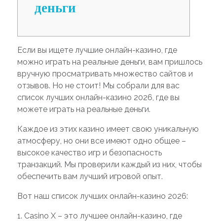
деньги
Если вы ищете лучшие онлайн-казино, где
можно играть на реальные деньги, вам пришлось
вручную просматривать множество сайтов и
отзывов. Но не стоит! Мы собрали для вас
список лучших онлайн-казино 2026, где вы
можете играть на реальные деньги.
Каждое из этих казино имеет свою уникальную
атмосферу, но они все имеют одно общее –
высокое качество игр и безопасность
транзакций. Мы проверили каждый из них, чтобы
обеспечить вам лучший игровой опыт.
Вот наш список лучших онлайн-казино 2026:
1. Casino X – это лучшее онлайн-казино, где