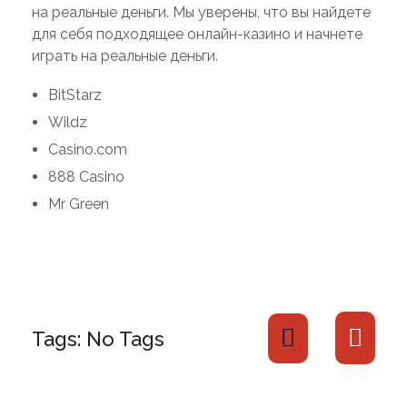
на реальные деньги. Мы уверены, что вы найдете
для себя подходящее онлайн-казино и начнете
играть на реальные деньги.
BitStarz
Wildz
Casino.com
888 Casino
Mr Green
Tags: No Tags