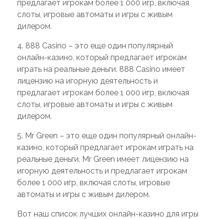
предлагает игрокам более 1 000 игр, включая
слоты, игровые автоматы и игры с живым
дилером.
4. 888 Casino – это еще один популярный
онлайн-казино, который предлагает игрокам
играть на реальные деньги. 888 Casino имеет
лицензию на игорную деятельность и
предлагает игрокам более 1 000 игр, включая
слоты, игровые автоматы и игры с живым
дилером.
5. Mr Green – это еще один популярный онлайн-
казино, который предлагает игрокам играть на
реальные деньги. Mr Green имеет лицензию на
игорную деятельность и предлагает игрокам
более 1 000 игр, включая слоты, игровые
автоматы и игры с живым дилером.
Вот наш список лучших онлайн-казино для игры