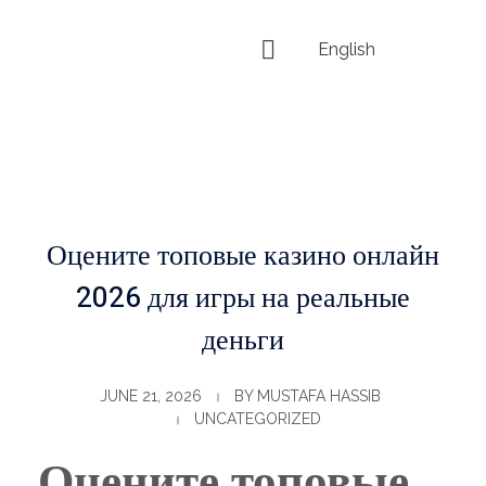
English
Оцените топовые казино онлайн
2026 для игры на реальные
деньги
JUNE 21, 2026
BY
MUSTAFA HASSIB
UNCATEGORIZED
Оцените топовые