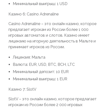
Минимальный выигрыш: 1 USD
Казино 6: Casino Adrenaline
Casino Adrenaline – это онлайн казино, которое
предлагает игрокам из России более 1 000
игровых автоматов и слотов. Казино имеет
лицензию на игорную деятельность в Мальте и
принимает игроков из России.
Лицензия: Мальта
Валюта: EUR, USD, BTC, BCH, LTC
Минимальный депозит: 10 EUR
Минимальный выигрыш: 1 EUR
Казино 7: SlotV
SlotV – это онлайн казино, которое предлагает
игрокам из России более 2 000 игровых