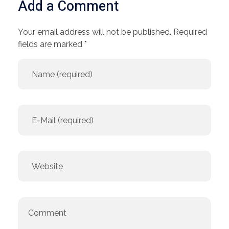
Add a Comment
Your email address will not be published. Required
fields are marked *