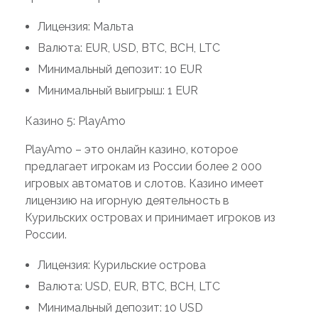
Лицензия: Мальта
Валюта: EUR, USD, BTC, BCH, LTC
Минимальный депозит: 10 EUR
Минимальный выигрыш: 1 EUR
Казино 5: PlayAmo
PlayAmo – это онлайн казино, которое
предлагает игрокам из России более 2 000
игровых автоматов и слотов. Казино имеет
лицензию на игорную деятельность в
Курильских островах и принимает игроков из
России.
Лицензия: Курильские острова
Валюта: USD, EUR, BTC, BCH, LTC
Минимальный депозит: 10 USD