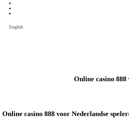
English
Online casino 888
Online casino 888 voor Nederlandse speler