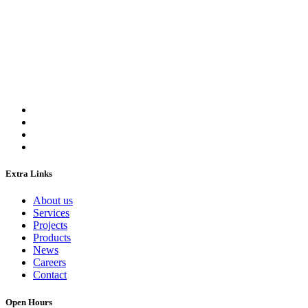
Extra Links
About us
Services
Projects
Products
News
Careers
Contact
Open Hours