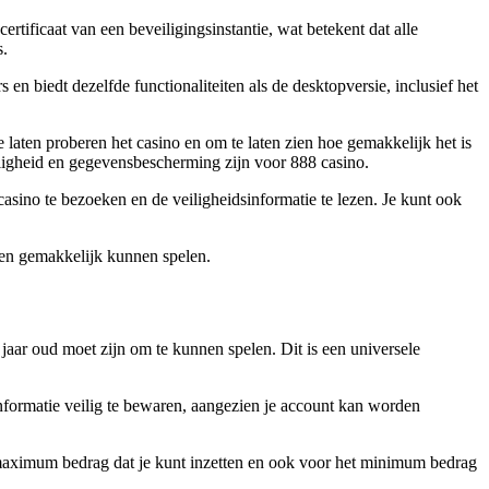
tificaat van een beveiligingsinstantie, wat betekent dat alle
s.
en biedt dezelfde functionaliteiten als de desktopversie, inclusief het
laten proberen het casino en om te laten zien hoe gemakkelijk het is
iligheid en gegevensbescherming zijn voor 888 casino.
asino te bezoeken en de veiligheidsinformatie te lezen. Je kunt ook
g en gemakkelijk kunnen spelen.
 jaar oud moet zijn om te kunnen spelen. Dit is een universele
nformatie veilig te bewaren, aangezien je account kan worden
t maximum bedrag dat je kunt inzetten en ook voor het minimum bedrag