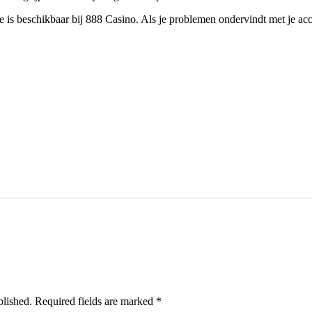
ice is beschikbaar bij 888 Casino. Als je problemen ondervindt met je a
blished. Required fields are marked *