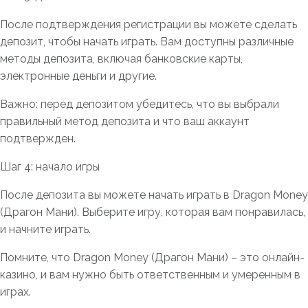
После подтверждения регистрации вы можете сделать
депозит, чтобы начать играть. Вам доступны различные
методы депозита, включая банковские карты,
электронные деньги и другие.
Важно: перед депозитом убедитесь, что вы выбрали
правильный метод депозита и что ваш аккаунт
подтвержден.
Шаг 4: начало игры
После депозита вы можете начать играть в Dragon Money
(Драгон Мани). Выберите игру, которая вам понравилась,
и начните играть.
Помните, что Dragon Money (Драгон Мани) – это онлайн-
казино, и вам нужно быть ответственным и умеренным в
играх.