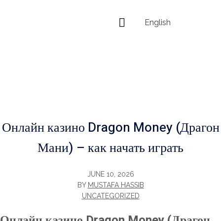
English
Онлайн казино Dragon Money (Драгон
Мани) – как начать играть
JUNE 10, 2026
BY
MUSTAFA HASSIB
UNCATEGORIZED
Онлайн казино Dragon Money (Драгон