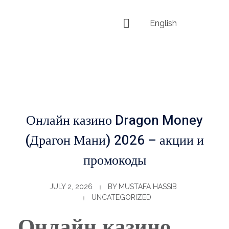
English
Онлайн казино Dragon Money
(Драгон Мани) 2026 – акции и
промокоды
JULY 2, 2026
BY
MUSTAFA HASSIB
UNCATEGORIZED
Онлайн казино