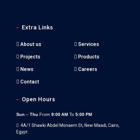
Extra Links
About us
Services
Projects
Products
News
Careers
Contact
Open Hours
Sun
–
Thu
From
9:00 AM
To
5:00 PM
4A/1 Shawki Abdel Monaem St, New Maadi, Cairo,
Egypt