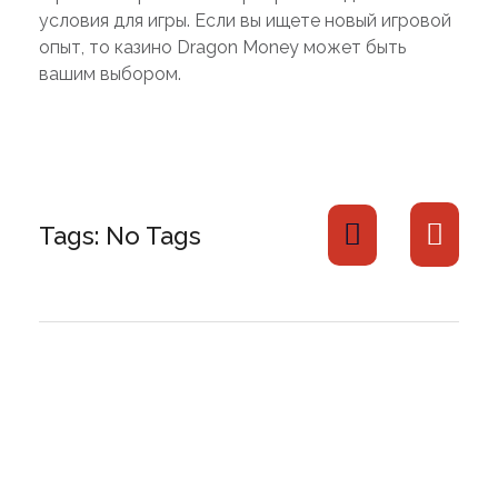
условия для игры. Если вы ищете новый игровой
опыт, то казино Dragon Money может быть
вашим выбором.
Tags: No Tags