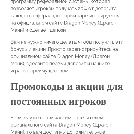
программу реферальной системы, которая
позволяет игрокам получать 20% от депозита
каждого реферала, который зарегистрируется
на официальном сайте Dragon Money (Драгон
Мани) и сделает депозит.
Вам не нужно ничего делать, чтобы получить эти
бонусы и акции. Просто зарегистрируйтесь на
официальном сайте Dragon Money (Драгон
Мани), сделайте первый депозит и начните
играть с преимуществом.
Промокоды и акции для
постоянных игроков
Если вы уже стали частым посетителем
официального сайта Dragon Money (Драгон
Мани), то вам доступны дополнительные