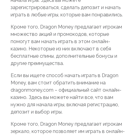
начала игры. Здесь вы можете
зарегистрироваться, сделать депозит и начать
играть в любые игры, которые вам понравились.
Кроме того, Dragon Money предлагает игрокам
множество акций и промокодов, которые
помогут вам начать играть в этом онлайн-
казино. Некоторые из них включают в себя
бесплатные спины, дополнительные бонусы и
другие преимущества.
Если вы ищете способ начать играть в Dragon
Money, вам стоит обратить внимание на
dragonmoney.com – официальный сайт онлайн-
казино. Здесь вы можете найти все, что вам
нужно для начала игры, включая регистрацию,
депозит и выбор игры.
Кроме того, Dragon Money предлагает игрокам
зеркало, которое позволяет им играть в онлайн-