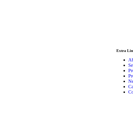
Extra Lin
Ab
Se
Pr
Pr
N
Ca
Co