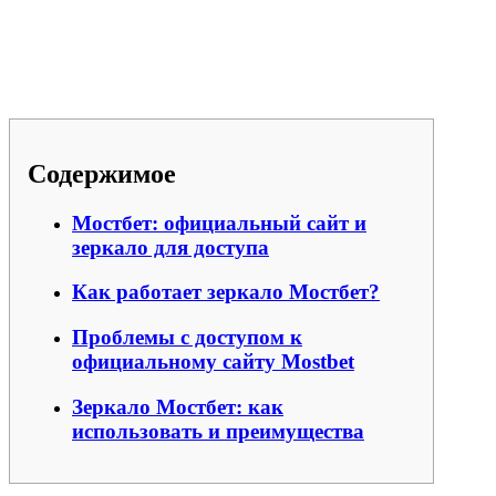
Содержимое
Мостбет: официальный сайт и
зеркало для доступа
Как работает зеркало Мостбет?
Проблемы с доступом к
официальному сайту Mostbet
Зеркало Мостбет: как
использовать и преимущества