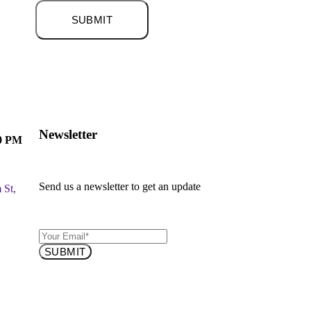
Newsletter
0 PM
Send us a newsletter to get an update
 St,