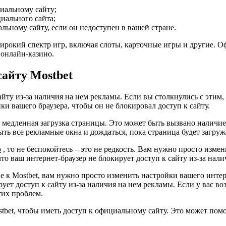
циальному сайту;
иального сайта;
льному сайту, если он недоступен в вашей стране.
широкий спектр игр, включая слоты, карточные игры и другие. 
 онлайн-казино.
айту Mostbet
йту из-за наличия на нем рекламы. Если вы столкнулись с этим, 
и вашего браузера, чтобы он не блокировал доступ к сайту.
то медленная загрузка страницы. Это может быть вызвано налич
ыть все рекламные окна и дождаться, пока страница будет загруж
o
, то не беспокойтесь – это не редкость. Вам нужно просто изме
что ваш интернет-браузер не блокирует доступ к сайту из-за нал
 к Mostbet, вам нужно просто изменить настройки вашего интерн
рует доступ к сайту из-за наличия на нем рекламы. Если у вас 
тих проблем.
tbet, чтобы иметь доступ к официальному сайту. Это может помо