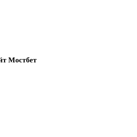
айт Мостбет