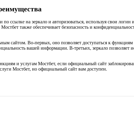
преимущества
 по ссылке на зеркало и авторизоваться, используя свои логин 
ло Мостбет также обеспечивает безопасность и конфиденциально
ным сайтом. Во-первых, оно позволяет доступаться к функциям 
нциальность вашей информации. В-третьих, зеркало позволяет и
ункциям и услугам Мостбет, если официальный сайт заблокирова
услуги Мостбет, но официальный сайт вам доступен.