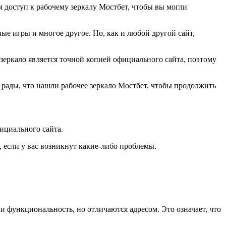
м доступ к рабочему зеркалу Мостбет, чтобы вы могли
ые игры и многое другое. Но, как и любой другой сайт,
зеркало является точной копией официального сайта, поэтому
 рады, что нашли рабочее зеркало Мостбет, чтобы продолжить
ициального сайта.
 если у вас возникнут какие-либо проблемы.
 функциональность, но отличаются адресом. Это означает, что