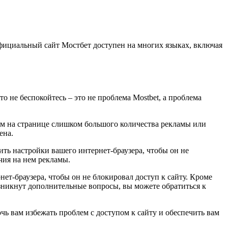
Официальный сайт Мостбет доступен на многих языках, включая
то не беспокойтесь – это не проблема Mostbet, а проблема
ием на странице слишком большого количества рекламы или
ена.
нить настройки вашего интернет-браузера, чтобы он не
ичия на нем рекламы.
ет-браузера, чтобы он не блокировал доступ к сайту. Кроме
возникнут дополнительные вопросы, вы можете обратиться к
чь вам избежать проблем с доступом к сайту и обеспечить вам