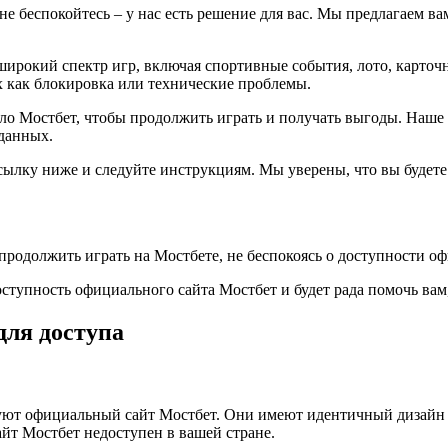
е беспокойтесь – у нас есть решение для вас. Мы предлагаем ва
широкий спектр игр, включая спортивные события, лото, карточн
х как блокировка или технические проблемы.
ало Мостбет, чтобы продолжить играть и получать выгоды. Наше 
 данных.
сылку ниже и следуйте инструкциям. Мы уверены, что вы будете
родолжить играть на Мостбете, не беспокоясь о доступности оф
тупность официального сайта Мостбет и будет рада помочь вам,
для доступа
руют официальный сайт Мостбет. Они имеют идентичный дизайн и
йт Мостбет недоступен в вашей стране.