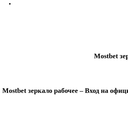
Mostbet зе
Mostbet зеркало рабочее – Вход на офи