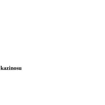
 kazinosu