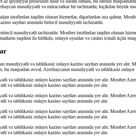
 az qeydiyyat prosesinin basit və sürətli olması, bu sitenin məqsədləri
rbaycan məsuliyyətli və müraciətkar bir təchizatdır, kiçikdən böyük məl
an tərəfindən təqdim olunan hizmetlər, digərlərdən əza qalmır. Mostbet g
ino saytları arasında birincil məsuliyyətli təchizatdır.
irincil məsuliyyətli təchizatdır. Mostbet tərəfindən təqdim olunan hizme
matların təqdimi ilə birlikdə, onlayn oyunlar və casino icmali üçün məqsə
ar
 məsuliyyətli və təhlükəsiz onlayn kazino saytları arasında yer alır.
n, bu məqsədən əvvəl, Azerbaycanın məsuliyyətli və təhlükəsiz onlayn ka
ətli və təhlükəsiz onlayn kazino saytları arasında yer alır. Mostbet Az
li və təhlükəsiz onlayn kazino saytları arasında yer alır.
ətli və təhlükəsiz onlayn kazino saytları arasında yer alır. Mostbet Az
li və təhlükəsiz onlayn kazino saytları arasında yer alır.
ətli və təhlükəsiz onlayn kazino saytları arasında yer alır. Mostbet Az
li və təhlükəsiz onlayn kazino saytları arasında yer alır.
ətli və təhlükəsiz onlayn kazino saytları arasında yer alır. Mostbet Az
li və təhlükəsiz onlayn kazino saytları arasında yer alır.