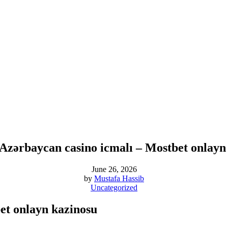
Azərbaycan casino icmalı – Mostbet onlayn
June 26, 2026
by
Mustafa Hassib
Uncategorized
et onlayn kazinosu