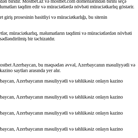
ndən biridir. Mostbet.az və mostbet.com domenlərindən birini seçə
umatları təqdim edir və müraciətlərdə növbəti müraciətkarlıq göstərir.
iriş prosesinin basitliyi və müraciətkarlığı, bu sitenin
tlər, müraciətkarlıq, məlumatların təqdimi və müraciətlərdən növbəti
dləndirilmiş bir təchizatdır.
 Mostbet Azerbaycan, bu məqsədən əvvəl, Azerbaycanın məsuliyyətli və
zino saytları arasında yer alır.
erbaycan, Azerbaycanın məsuliyyətli və təhlükəsiz onlayn kazino
erbaycan, Azerbaycanın məsuliyyətli və təhlükəsiz onlayn kazino
erbaycan, Azerbaycanın məsuliyyətli və təhlükəsiz onlayn kazino
erbaycan, Azerbaycanın məsuliyyətli və təhlükəsiz onlayn kazino