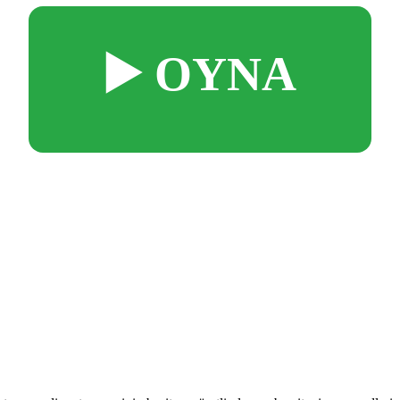
▶️ OYNA