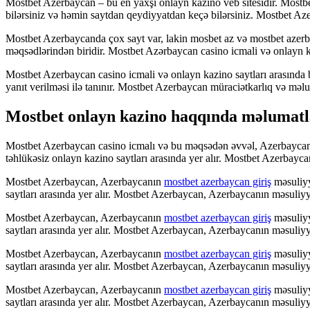
Mostbet Azerbaycan – bu en yaxşı onlayn kazino veb sitesidir. Mostbet
bilərsiniz və həmin saytdan qeydiyyatdan keçə bilərsiniz. Mostbet Aze
Mostbet Azerbaycanda çox sayt var, lakin mosbet az və mostbet azerbaij
məqsədlərindən biridir. Mostbet Azərbaycan casino icmali və onlayn kaz
Mostbet Azerbaycan casino icmali və onlayn kazino saytları arasında b
yanıt verilməsi ilə tanınır. Mostbet Azerbaycan müraciətkarlıq və məlu
Mostbet onlayn kazino haqqında məlumatl
Mostbet Azerbaycan casino icmalı və bu məqsədən əvvəl, Azerbaycanın
təhlükəsiz onlayn kazino saytları arasında yer alır. Mostbet Azerbayca
Mostbet Azerbaycan, Azerbaycanın
mostbet azerbaycan giriş
məsuliyy
saytları arasında yer alır. Mostbet Azerbaycan, Azerbaycanın məsuliyyət
Mostbet Azerbaycan, Azerbaycanın
mostbet azerbaycan giriş
məsuliyy
saytları arasında yer alır. Mostbet Azerbaycan, Azerbaycanın məsuliyyət
Mostbet Azerbaycan, Azerbaycanın
mostbet azerbaycan giriş
məsuliyy
saytları arasında yer alır. Mostbet Azerbaycan, Azerbaycanın məsuliyyət
Mostbet Azerbaycan, Azerbaycanın
mostbet azerbaycan giriş
məsuliyy
saytları arasında yer alır. Mostbet Azerbaycan, Azerbaycanın məsuliyyət