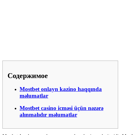
Содержимое
Mostbet onlayn kazino haqqında
məlumatlar
Mostbet casino icməsi üçün nəzərə
alınmalıdır məlumatlar