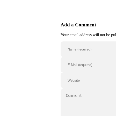
Add a Comment
Your email address will not be pu