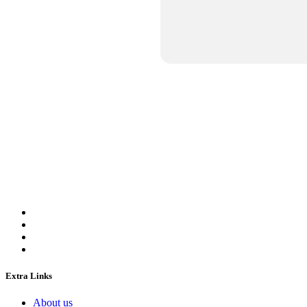
Extra Links
About us