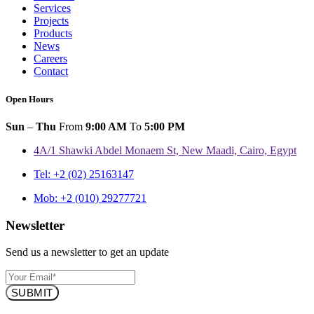
Services
Projects
Products
News
Careers
Contact
Open Hours
Sun
–
Thu
From
9:00 AM
To
5:00 PM
4A/1 Shawki Abdel Monaem St, New Maadi, Cairo, Egypt
Tel: +2 (02) 25163147
Mob: +2 (010) 29277721
Newsletter
Send us a newsletter to get an update