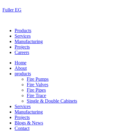
Fuller EG
Products
Services
Manufacturing
Projects
Careers
Home
About
products
Fire Pumps
Fire Valves
Fire Pipes
Fire Trace
Single & Double Cabinets
Services
Manufacturing
Projects
Blogs & News
Contact