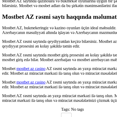
Mostbet AZ saytında qazinolara və bukmekər oyunlarına uyğun bir şəki
bilərsiniz. Mostbet və mosbet adları da bu şirkətin mənimsənilərini i
Mostbet AZ rəsmi saytı haqqında məlumat
Mostbet AZ, bukmekeringiz və kazino oyunları üçün ideal məhsuldir. Mo
Azerbaycanın məsuliyyəti altında işləyən və Azerbaycanın məzmunluq
Mostbet AZ rəsmi saytında qeydiyyatdan keçirə bilərsiniz. Mostbet az 
qeydiyyat prosesini ən kolay şəkildə təmin edir.
Mostbet AZ rəsmi saytında mostbet giriş prosesini ən kolay şəkildə t
mostbet giriş edə bilər. Mostbet azerbaijan və mostbet azerbaycan məhs
Mostbet
mostbet az casino
AZ rəsmi saytında ən yaxşı müraciət mərkəz
edir. Mostbet az müraciət mərkəzi ilə tanış olun və müraciət məsələlə
Mostbet
mostbet az casino
AZ rəsmi saytında ən yaxşı müraciət mərkəz
edir. Mostbet az müraciət mərkəzi ilə tanış olun və müraciət məsələlə
Mostbet AZ rəsmi saytında ən yaxşı müraciət mərkəzi ilə tanış olun. M
müraciət mərkəzi ilə tanış olun və müraciət məsələlərinizi çözmək üçün
Tags: No tags