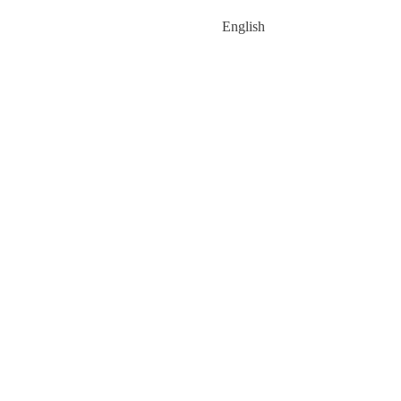
English