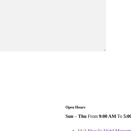
Open Hours
Sun
–
Thu
From
9:00 AM
To
5:0
4A/1 Shawki Abdel Monaem