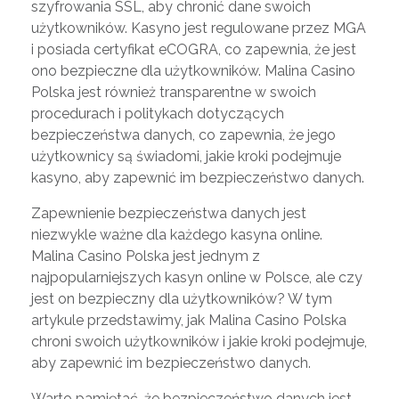
szyfrowania SSL, aby chronić dane swoich
użytkowników. Kasyno jest regulowane przez MGA
i posiada certyfikat eCOGRA, co zapewnia, że jest
ono bezpieczne dla użytkowników. Malina Casino
Polska jest również transparentne w swoich
procedurach i politykach dotyczących
bezpieczeństwa danych, co zapewnia, że jego
użytkownicy są świadomi, jakie kroki podejmuje
kasyno, aby zapewnić im bezpieczeństwo danych.
Zapewnienie bezpieczeństwa danych jest
niezwykle ważne dla każdego kasyna online.
Malina Casino Polska jest jednym z
najpopularniejszych kasyn online w Polsce, ale czy
jest on bezpieczny dla użytkowników? W tym
artykule przedstawimy, jak Malina Casino Polska
chroni swoich użytkowników i jakie kroki podejmuje,
aby zapewnić im bezpieczeństwo danych.
Warto pamiętać, że bezpieczeństwo danych jest