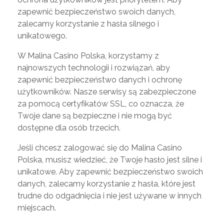
zapewnić bezpieczeństwo swoich danych,
zalecamy korzystanie z hasła silnego i
unikatowego.
W Malina Casino Polska, korzystamy z
najnowszych technologii i rozwiązań, aby
zapewnić bezpieczeństwo danych i ochronę
użytkowników. Nasze serwisy są zabezpieczone
za pomocą certyfikatów SSL, co oznacza, że
Twoje dane są bezpieczne i nie mogą być
dostępne dla osób trzecich.
Jeśli chcesz zalogować się do Malina Casino
Polska, musisz wiedzieć, że Twoje hasło jest silne i
unikatowe. Aby zapewnić bezpieczeństwo swoich
danych, zalecamy korzystanie z hasła, które jest
trudne do odgadnięcia i nie jest używane w innych
miejscach.