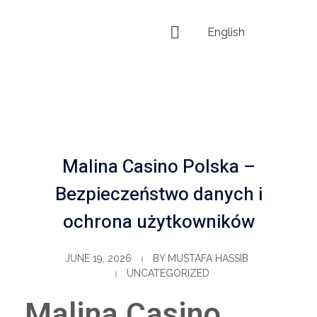
English
Malina Casino Polska –
Bezpieczeństwo danych i
ochrona użytkowników
JUNE 19, 2026
BY
MUSTAFA HASSIB
UNCATEGORIZED
Malina Casino