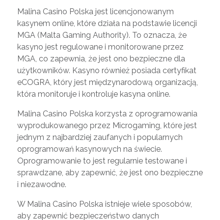
Malina Casino Polska jest licencjonowanym
kasynem online, które działa na podstawie licencji
MGA (Malta Gaming Authority). To oznacza, że
kasyno jest regulowane i monitorowane przez
MGA, co zapewnia, że jest ono bezpieczne dla
użytkowników. Kasyno również posiada certyfikat
eCOGRA, który jest międzynarodową organizacją,
która monitoruje i kontroluje kasyna online.
Malina Casino Polska korzysta z oprogramowania
wyprodukowanego przez Microgaming, które jest
jednym z najbardziej zaufanych i popularnych
oprogramowań kasynowych na świecie.
Oprogramowanie to jest regularnie testowane i
sprawdzane, aby zapewnić, że jest ono bezpieczne
i niezawodne.
W Malina Casino Polska istnieje wiele sposobów,
aby zapewnić bezpieczeństwo danych