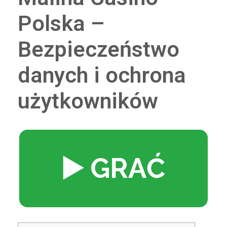
Polska –
Bezpieczeństwo
danych i ochrona
użytkowników
▶️ GRAĆ