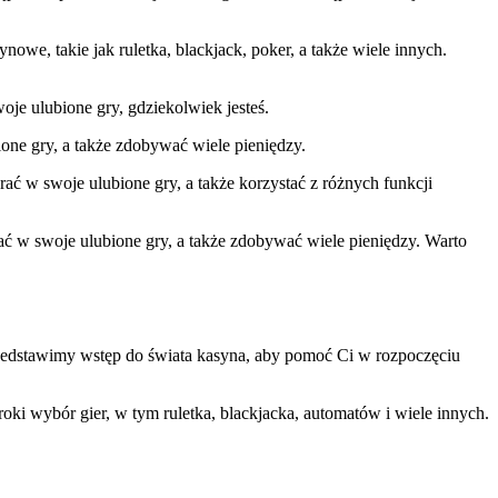
we, takie jak ruletka, blackjack, poker, a także wiele innych.
oje ulubione gry, gdziekolwiek jesteś.
one gry, a także zdobywać wiele pieniędzy.
rać w swoje ulubione gry, a także korzystać z różnych funkcji
ać w swoje ulubione gry, a także zdobywać wiele pieniędzy. Warto
rzedstawimy wstęp do świata kasyna, aby pomoć Ci w rozpoczęciu
oki wybór gier, w tym ruletka, blackjacka, automatów i wiele innych.