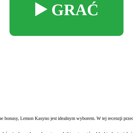
▶️ GRAĆ
kcyjne bonusy, Lemon Kasyno jest idealnym wyborem. W tej recenzji pr