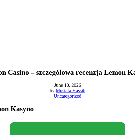
n Casino – szczegółowa recenzja Lemon K
June 10, 2026
by
Mustafa Hassib
Uncategorized
mon Kasyno