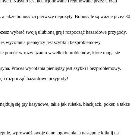
innych. Kasyno jest licencjonowane i regulowane przez Urząd
 także bonusy za pierwsze depozyty. Bonusy te są ważne przez 30
 możesz wybrać swoją ulubioną grę i rozpocząć hazardowe przygody.
es wycofania pieniędzy jest szybki i bezproblemowy.
tanie pomóc w rozwiązaniu wszelkich problemów, które mogą się
syna. Proces wycofania pieniędzy jest szybki i bezproblemowy.
się i rozpocząć hazardowe przygody!
dują się gry kasynowe, takie jak ruletka, blackjack, poker, a także
tępnie, wprowadź swoje dane logowania, a następnie kliknij na