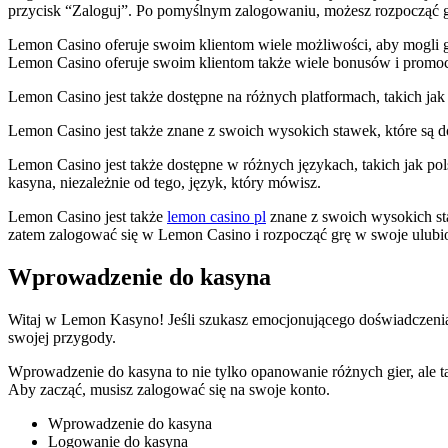
przycisk “Zaloguj”. Po pomyślnym zalogowaniu, możesz rozpocząć g
Lemon Casino oferuje swoim klientom wiele możliwości, aby mogli gra
Lemon Casino oferuje swoim klientom także wiele bonusów i promocj
Lemon Casino jest także dostępne na różnych platformach, takich jak
Lemon Casino jest także znane z swoich wysokich stawek, które są d
Lemon Casino jest także dostępne w różnych językach, takich jak pols
kasyna, niezależnie od tego, język, który mówisz.
Lemon Casino jest także
lemon casino pl
znane z swoich wysokich sta
zatem zalogować się w Lemon Casino i rozpocząć grę w swoje ulubio
Wprowadzenie do kasyna
Witaj w Lemon Kasyno! Jeśli szukasz emocjonującego doświadczenia
swojej przygody.
Wprowadzenie do kasyna to nie tylko opanowanie różnych gier, ale ta
Aby zacząć, musisz zalogować się na swoje konto.
Wprowadzenie do kasyna
Logowanie do kasyna