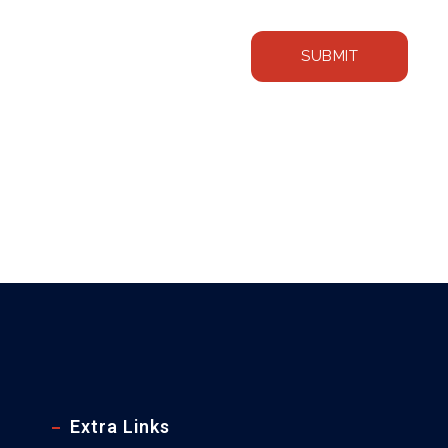
Extra Links