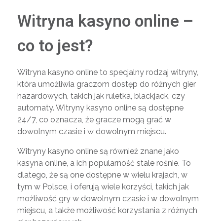
Witryna kasyno online –
co to jest?
Witryna kasyno online to specjalny rodzaj witryny,
która umożliwia graczom dostęp do różnych gier
hazardowych, takich jak ruletka, blackjack, czy
automaty. Witryny kasyno online są dostępne
24/7, co oznacza, że gracze mogą grać w
dowolnym czasie i w dowolnym miejscu.
Witryny kasyno online są również znane jako
kasyna online, a ich popularność stale rośnie. To
dlatego, że są one dostępne w wielu krajach, w
tym w Polsce, i oferują wiele korzyści, takich jak
możliwość gry w dowolnym czasie i w dowolnym
miejscu, a także możliwość korzystania z różnych