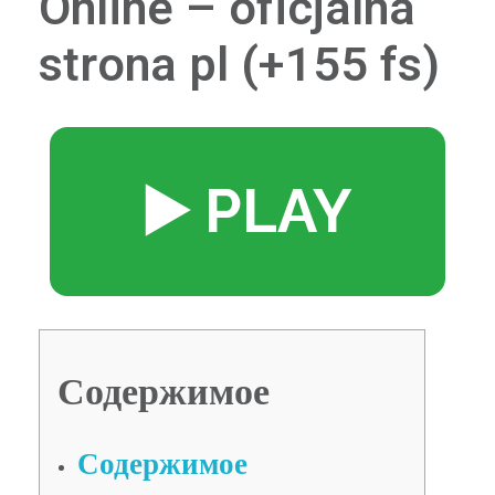
Online – oficjalna
strona pl (+155 fs)
▶️ PLAY
Содержимое
Содержимое