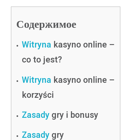
Содержимое
Witryna
kasyno online –
co to jest?
Witryna
kasyno online –
korzyści
Zasady
gry i bonusy
Zasady
gry