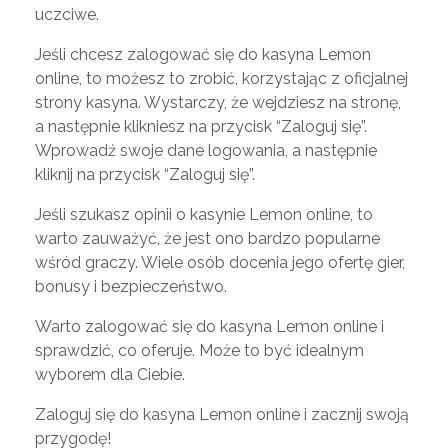
uczciwe.
Jeśli chcesz zalogować się do kasyna Lemon
online, to możesz to zrobić, korzystając z oficjalnej
strony kasyna. Wystarczy, że wejdziesz na stronę,
a następnie klikniesz na przycisk “Zaloguj się”.
Wprowadź swoje dane logowania, a następnie
kliknij na przycisk “Zaloguj się”.
Jeśli szukasz opinii o kasynie Lemon online, to
warto zauważyć, że jest ono bardzo popularne
wśród graczy. Wiele osób docenia jego ofertę gier,
bonusy i bezpieczeństwo.
Warto zalogować się do kasyna Lemon online i
sprawdzić, co oferuje. Może to być idealnym
wyborem dla Ciebie.
Zaloguj się do kasyna Lemon online i zacznij swoją
przygodę!