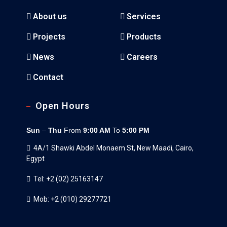
About us
Services
Projects
Products
News
Careers
Contact
Open Hours
Sun
–
Thu
From
9:00 AM
To
5:00 PM
4A/1 Shawki Abdel Monaem St, New Maadi, Cairo,
Egypt
Tel: +2 (02) 25163147
Mob: +2 (010) 29277721