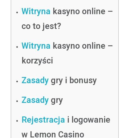
Witryna
kasyno online –
co to jest?
Witryna
kasyno online –
korzyści
Zasady
gry i bonusy
Zasady
gry
Rejestracja
i logowanie
w Lemon Casino