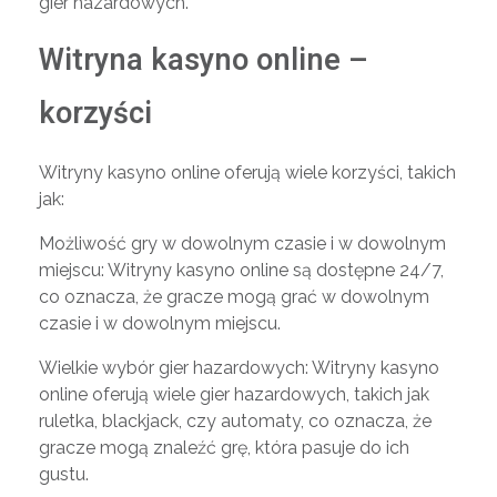
gier hazardowych.
Witryna kasyno online –
korzyści
Witryny kasyno online oferują wiele korzyści, takich
jak:
Możliwość gry w dowolnym czasie i w dowolnym
miejscu: Witryny kasyno online są dostępne 24/7,
co oznacza, że gracze mogą grać w dowolnym
czasie i w dowolnym miejscu.
Wielkie wybór gier hazardowych: Witryny kasyno
online oferują wiele gier hazardowych, takich jak
ruletka, blackjack, czy automaty, co oznacza, że
gracze mogą znaleźć grę, która pasuje do ich
gustu.