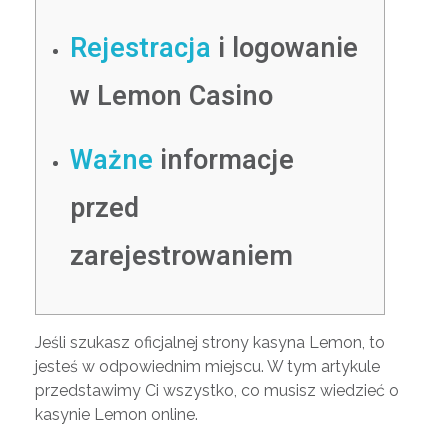
Rejestracja
i logowanie
w Lemon Casino
Ważne
informacje
przed
zarejestrowaniem
Jeśli szukasz oficjalnej strony kasyna Lemon, to
jesteś w odpowiednim miejscu. W tym artykule
przedstawimy Ci wszystko, co musisz wiedzieć o
kasynie Lemon online.