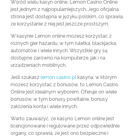
Wśród wielu kasyn online, Lemon Casino Online
jest jednym z najpopularniejszych. Jego oficjalna
strona jest dostępna w języku polskim, co sprawia,
że korzystanie z niej jest jeszcze prostszym.
W kasynie Lemon online możesz korzystać z
różnych gier hazardu, w tym ruletka, blackjacka,
automatów i wiele innych. Wszystkie gry są
dostępne zarówno na komputerze, jak i na
urządzeniach mobilnych.
Jeśli szukasz
lemon casino pl
kasyna, w którym
możesz korzystać z bonusów, to Lemon Casino
Online jest idealnym wyborem. Oferuje on wiele
bonusów, w tym bonusy powitalne, bonusy
załóżenia konta i wiele innych.
Warto zauważyć, że kasyno Lemon online jest
licencjonowane i regulowane przez odpowiednie
organy, co sprawia, że jest ono bezpieczne i