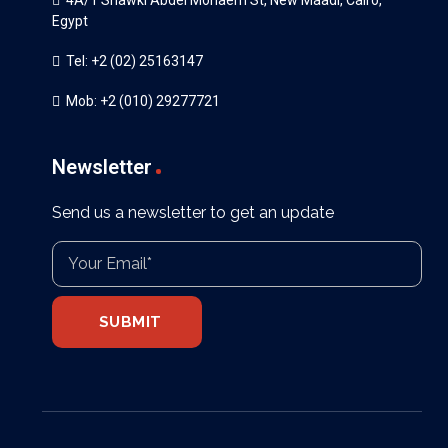
Egypt
Tel: +2 (02) 25163147
Mob: +2 (010) 29277721
Newsletter
Send us a newsletter to get an update