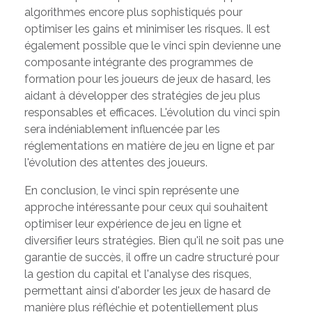
algorithmes encore plus sophistiqués pour
optimiser les gains et minimiser les risques. Il est
également possible que le vinci spin devienne une
composante intégrante des programmes de
formation pour les joueurs de jeux de hasard, les
aidant à développer des stratégies de jeu plus
responsables et efficaces. L'évolution du vinci spin
sera indéniablement influencée par les
réglementations en matière de jeu en ligne et par
l'évolution des attentes des joueurs.
En conclusion, le vinci spin représente une
approche intéressante pour ceux qui souhaitent
optimiser leur expérience de jeu en ligne et
diversifier leurs stratégies. Bien qu'il ne soit pas une
garantie de succès, il offre un cadre structuré pour
la gestion du capital et l'analyse des risques,
permettant ainsi d'aborder les jeux de hasard de
manière plus réfléchie et potentiellement plus