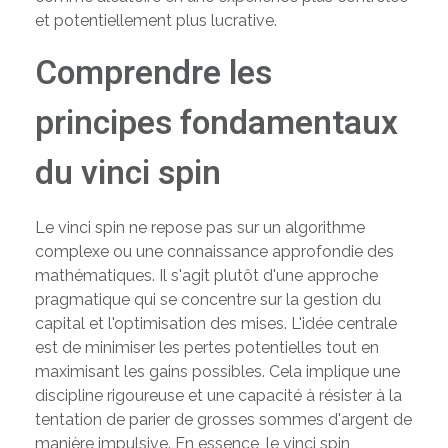
et potentiellement plus lucrative.
Comprendre les
principes fondamentaux
du vinci spin
Le vinci spin ne repose pas sur un algorithme
complexe ou une connaissance approfondie des
mathématiques. Il s'agit plutôt d'une approche
pragmatique qui se concentre sur la gestion du
capital et l'optimisation des mises. L'idée centrale
est de minimiser les pertes potentielles tout en
maximisant les gains possibles. Cela implique une
discipline rigoureuse et une capacité à résister à la
tentation de parier de grosses sommes d'argent de
manière impulsive. En essence, le vinci spin