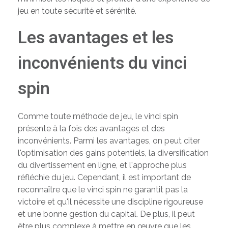
jeu en toute sécurité et sérénité.
Les avantages et les
inconvénients du vinci
spin
Comme toute méthode de jeu, le vinci spin
présente à la fois des avantages et des
inconvénients. Parmi les avantages, on peut citer
l'optimisation des gains potentiels, la diversification
du divertissement en ligne, et l'approche plus
réfléchie du jeu. Cependant, il est important de
reconnaître que le vinci spin ne garantit pas la
victoire et qu'il nécessite une discipline rigoureuse
et une bonne gestion du capital. De plus, il peut
être plus complexe à mettre en œuvre que les