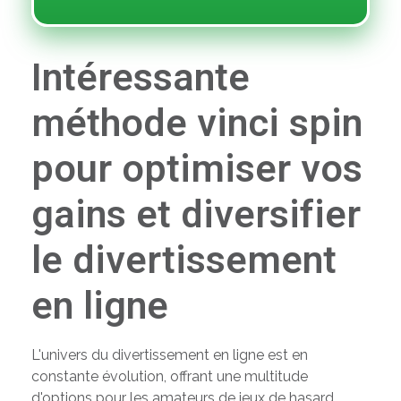
Intéressante
méthode vinci spin
pour optimiser vos
gains et diversifier
le divertissement
en ligne
L'univers du divertissement en ligne est en
constante évolution, offrant une multitude
d'options pour les amateurs de jeux de hasard.