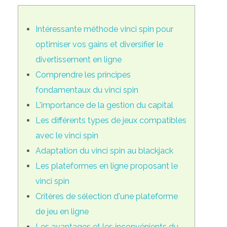
Intéressante méthode vinci spin pour
optimiser vos gains et diversifier le
divertissement en ligne
Comprendre les principes
fondamentaux du vinci spin
L'importance de la gestion du capital
Les différents types de jeux compatibles
avec le vinci spin
Adaptation du vinci spin au blackjack
Les plateformes en ligne proposant le
vinci spin
Critères de sélection d'une plateforme
de jeu en ligne
Les avantages et les inconvénients du