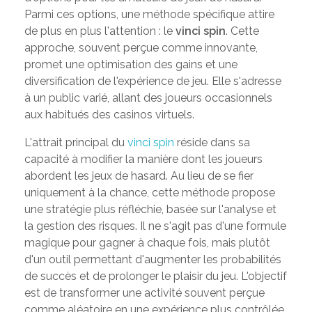
Parmi ces options, une méthode spécifique attire
de plus en plus l'attention : le
vinci spin
. Cette
approche, souvent perçue comme innovante,
promet une optimisation des gains et une
diversification de l'expérience de jeu. Elle s'adresse
à un public varié, allant des joueurs occasionnels
aux habitués des casinos virtuels.
L'attrait principal du
vinci spin
réside dans sa
capacité à modifier la manière dont les joueurs
abordent les jeux de hasard. Au lieu de se fier
uniquement à la chance, cette méthode propose
une stratégie plus réfléchie, basée sur l'analyse et
la gestion des risques. Il ne s'agit pas d'une formule
magique pour gagner à chaque fois, mais plutôt
d'un outil permettant d'augmenter les probabilités
de succès et de prolonger le plaisir du jeu. L'objectif
est de transformer une activité souvent perçue
comme aléatoire en une expérience plus contrôlée