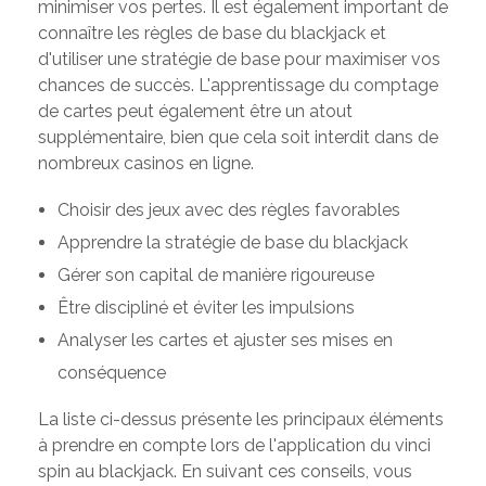
minimiser vos pertes. Il est également important de
connaître les règles de base du blackjack et
d'utiliser une stratégie de base pour maximiser vos
chances de succès. L'apprentissage du comptage
de cartes peut également être un atout
supplémentaire, bien que cela soit interdit dans de
nombreux casinos en ligne.
Choisir des jeux avec des règles favorables
Apprendre la stratégie de base du blackjack
Gérer son capital de manière rigoureuse
Être discipliné et éviter les impulsions
Analyser les cartes et ajuster ses mises en
conséquence
La liste ci-dessus présente les principaux éléments
à prendre en compte lors de l'application du vinci
spin au blackjack. En suivant ces conseils, vous