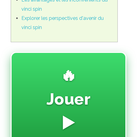
vinci spin
Explorer les perspectives d'avenir du
vinci spin
🔥
Jouer
▶️