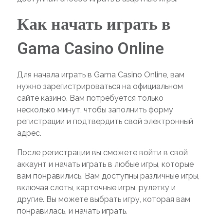
Как начать играть в
Gama Casino Online
Для начала играть в Gama Casino Online, вам
нужно зарегистрироваться на официальном
сайте казино. Вам потребуется только
несколько минут, чтобы заполнить форму
регистрации и подтвердить свой электронный
адрес.
После регистрации вы сможете войти в свой
аккаунт и начать играть в любые игры, которые
вам понравились. Вам доступны различные игры,
включая слоты, карточные игры, рулетку и
другие. Вы можете выбрать игру, которая вам
понравилась, и начать играть.