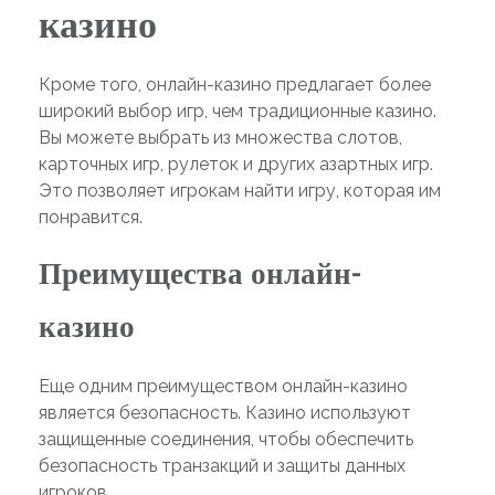
казино
Кроме того, онлайн-казино предлагает более
широкий выбор игр, чем традиционные казино.
Вы можете выбрать из множества слотов,
карточных игр, рулеток и других азартных игр.
Это позволяет игрокам найти игру, которая им
понравится.
Преимущества онлайн-
казино
Еще одним преимуществом онлайн-казино
является безопасность. Казино используют
защищенные соединения, чтобы обеспечить
безопасность транзакций и защиты данных
игроков.