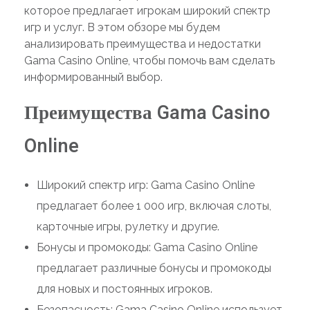
которое предлагает игрокам широкий спектр
игр и услуг. В этом обзоре мы будем
анализировать преимущества и недостатки
Gama Casino Online, чтобы помочь вам сделать
информированный выбор.
Преимущества Gama Casino
Online
Широкий спектр игр: Gama Casino Online
предлагает более 1 000 игр, включая слоты,
карточные игры, рулетку и другие.
Бонусы и промокоды: Gama Casino Online
предлагает различные бонусы и промокоды
для новых и постоянных игроков.
Безопасность: Gama Casino Online использует