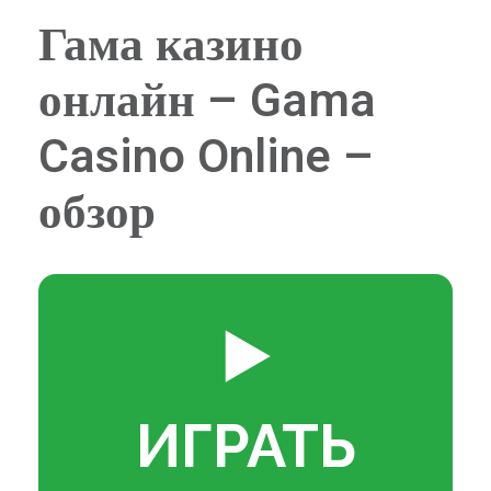
Гама казино
онлайн – Gama
Casino Online –
обзор
▶️
ИГРАТЬ