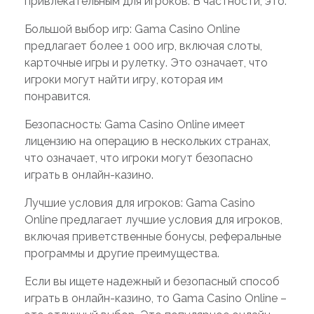
привлекательным для игроков. В частности, это:
Большой выбор игр: Gama Casino Online
предлагает более 1 000 игр, включая слоты,
карточные игры и рулетку. Это означает, что
игроки могут найти игру, которая им
понравится.
Безопасность: Gama Casino Online имеет
лицензию на операцию в нескольких странах,
что означает, что игроки могут безопасно
играть в онлайн-казино.
Лучшие условия для игроков: Gama Casino
Online предлагает лучшие условия для игроков,
включая приветственные бонусы, реферальные
программы и другие преимущества.
Если вы ищете надежный и безопасный способ
играть в онлайн-казино, то Gama Casino Online –