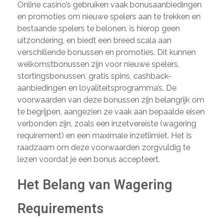
Online casino’s gebruiken vaak bonusaanbiedingen
en promoties om nieuwe spelers aan te trekken en
bestaande spelers te belonen.
is hierop geen
uitzondering, en biedt een breed scala aan
verschillende bonussen en promoties. Dit kunnen
welkomstbonussen zijn voor nieuwe spelers,
stortingsbonussen, gratis spins, cashback-
aanbiedingen en loyaliteitsprogramma’s. De
voorwaarden van deze bonussen zijn belangrijk om
te begrijpen, aangezien ze vaak aan bepaalde eisen
verbonden zijn, zoals een inzetvereiste (wagering
requirement) en een maximale inzetlimiet. Het is
raadzaam om deze voorwaarden zorgvuldig te
lezen voordat je een bonus accepteert.
Het Belang van Wagering
Requirements