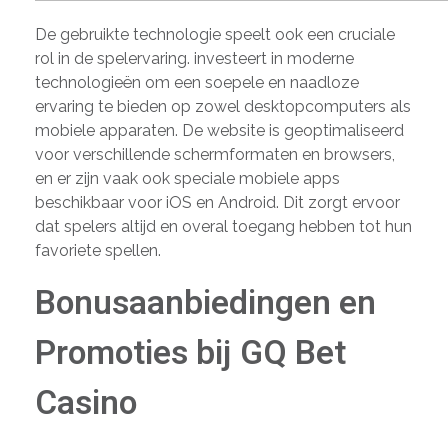
De gebruikte technologie speelt ook een cruciale
rol in de spelervaring.
investeert in moderne
technologieën om een soepele en naadloze
ervaring te bieden op zowel desktopcomputers als
mobiele apparaten. De website is geoptimaliseerd
voor verschillende schermformaten en browsers,
en er zijn vaak ook speciale mobiele apps
beschikbaar voor iOS en Android. Dit zorgt ervoor
dat spelers altijd en overal toegang hebben tot hun
favoriete spellen.
Bonusaanbiedingen en
Promoties bij GQ Bet
Casino