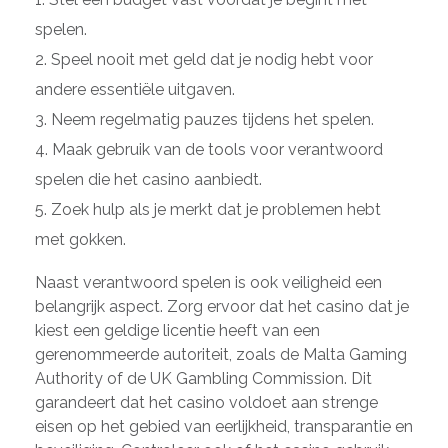
spelen.
Speel nooit met geld dat je nodig hebt voor
andere essentiële uitgaven.
Neem regelmatig pauzes tijdens het spelen.
Maak gebruik van de tools voor verantwoord
spelen die het casino aanbiedt.
Zoek hulp als je merkt dat je problemen hebt
met gokken.
Naast verantwoord spelen is ook veiligheid een
belangrijk aspect. Zorg ervoor dat het casino dat je
kiest een geldige licentie heeft van een
gerenommeerde autoriteit, zoals de Malta Gaming
Authority of de UK Gambling Commission. Dit
garandeert dat het casino voldoet aan strenge
eisen op het gebied van eerlijkheid, transparantie en