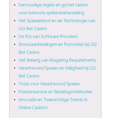
Eenvoudige regels en gq bet casino
voor bewuste spelersbehandeling
Het Spelaanbod en de Technologie van
GQ Bet Casino
De Rol van Software Providers
Bonusaanbiedingen en Promoties bij GQ
Bet Casino
Het Belang van Wagering Requirements
Verantwoord Spelen en Veiligheid bij GQ
Bet Casino
Tools voor Verantwoord Spelen
Klantenservice en Betalingsmethoden
Innovatie en Toekomstige Trends in
Online Casino's