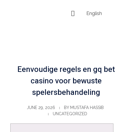
English
Eenvoudige regels en gq bet
casino voor bewuste
spelersbehandeling
JUNE 29, 2026
BY
MUSTAFA HASSIB
UNCATEGORIZED