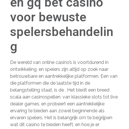
en gq bet casino
voor bewuste
spelersbehandelin
g
De wereld van online casino’s is voortdurend in
ontwikkeling, en spelers zijn altijd op zoek naar
betrouwbare en aantrekkelijke platformen. Een van
die platformen die de laatste tijd in de
belangstelling staat, is de
. Het biedt een breed
scala aan casinospellen, van klassieke slots tot live
dealer games, en probeert een aantrekkelijke
ervaring te bieden aan zowel beginnende als
ervaren spelers. Het is belangrijk om te begrijpen
wat dit casino te bieden heeft, en hoe je er