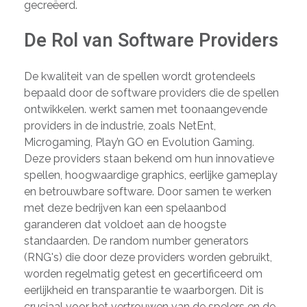
gecreëerd.
De Rol van Software Providers
De kwaliteit van de spellen wordt grotendeels
bepaald door de software providers die de spellen
ontwikkelen.
werkt samen met toonaangevende
providers in de industrie, zoals NetEnt,
Microgaming, Play’n GO en Evolution Gaming.
Deze providers staan bekend om hun innovatieve
spellen, hoogwaardige graphics, eerlijke gameplay
en betrouwbare software. Door samen te werken
met deze bedrijven kan
een spelaanbod
garanderen dat voldoet aan de hoogste
standaarden. De random number generators
(RNG's) die door deze providers worden gebruikt,
worden regelmatig getest en gecertificeerd om
eerlijkheid en transparantie te waarborgen. Dit is
cruciaal voor het vertrouwen van de spelers en de