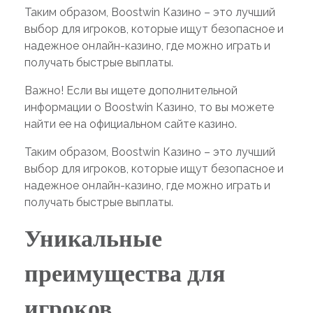
Таким образом, Boostwin Казино – это лучший
выбор для игроков, которые ищут безопасное и
надежное онлайн-казино, где можно играть и
получать быстрые выплаты.
Важно! Если вы ищете дополнительной
информации о Boostwin Казино, то вы можете
найти ее на официальном сайте казино.
Таким образом, Boostwin Казино – это лучший
выбор для игроков, которые ищут безопасное и
надежное онлайн-казино, где можно играть и
получать быстрые выплаты.
Уникальные
преимущества для
игроков