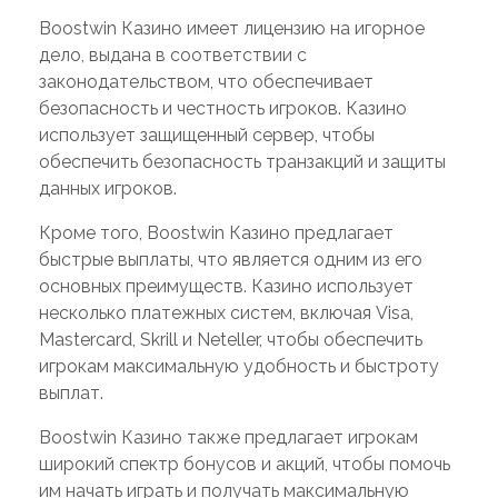
Boostwin Казино имеет лицензию на игорное
дело, выдана в соответствии с
законодательством, что обеспечивает
безопасность и честность игроков. Казино
использует защищенный сервер, чтобы
обеспечить безопасность транзакций и защиты
данных игроков.
Кроме того, Boostwin Казино предлагает
быстрые выплаты, что является одним из его
основных преимуществ. Казино использует
несколько платежных систем, включая Visa,
Mastercard, Skrill и Neteller, чтобы обеспечить
игрокам максимальную удобность и быстроту
выплат.
Boostwin Казино также предлагает игрокам
широкий спектр бонусов и акций, чтобы помочь
им начать играть и получать максимальную