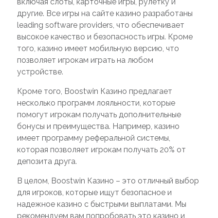
включая слоты, карточные игры, рулетку и
другие. Все игры на сайте казино разработаны
leading software providers, что обеспечивает
высокое качество и безопасность игры. Кроме
того, казино имеет мобильную версию, что
позволяет игрокам играть на любом
устройстве.
Кроме того, Boostwin Казино предлагает
несколько программ лояльности, которые
помогут игрокам получать дополнительные
бонусы и преимущества. Например, казино
имеет программу реферальной системы,
которая позволяет игрокам получать 20% от
депозита друга.
В целом, Boostwin Казино – это отличный выбор
для игроков, которые ищут безопасное и
надежное казино с быстрыми выплатами. Мы
рекомендуем вам попробовать это казино и