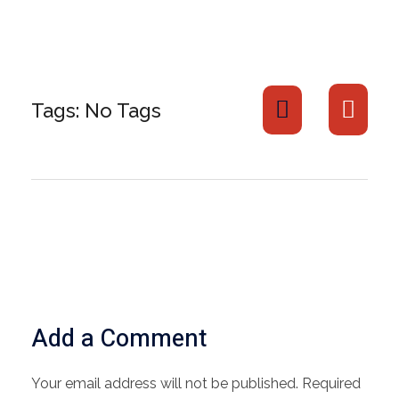
Tags: No Tags
Add a Comment
Your email address will not be published. Required