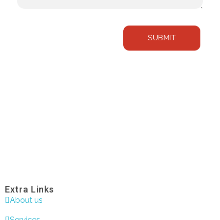
Extra Links
About us
Services