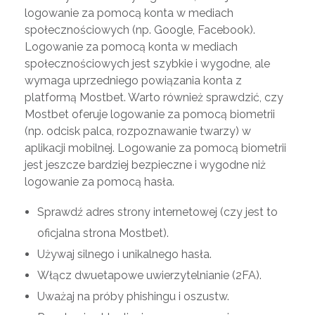
logowanie za pomocą konta w mediach
społecznościowych (np. Google, Facebook).
Logowanie za pomocą konta w mediach
społecznościowych jest szybkie i wygodne, ale
wymaga uprzedniego powiązania konta z
platformą Mostbet. Warto również sprawdzić, czy
Mostbet oferuje logowanie za pomocą biometrii
(np. odcisk palca, rozpoznawanie twarzy) w
aplikacji mobilnej. Logowanie za pomocą biometrii
jest jeszcze bardziej bezpieczne i wygodne niż
logowanie za pomocą hasła.
Sprawdź adres strony internetowej (czy jest to
oficjalna strona Mostbet).
Używaj silnego i unikalnego hasła.
Włącz dwuetapowe uwierzytelnianie (2FA).
Uważaj na próby phishingu i oszustw.