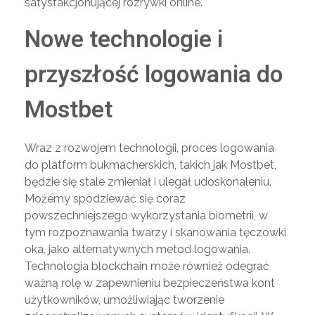
satysfakcjonującej rozrywki online.
Nowe technologie i
przyszłość logowania do
Mostbet
Wraz z rozwojem technologii, proces logowania
do platform bukmacherskich, takich jak Mostbet,
będzie się stale zmieniał i ulegał udoskonaleniu.
Możemy spodziewać się coraz
powszechniejszego wykorzystania biometrii, w
tym rozpoznawania twarzy i skanowania tęczówki
oka, jako alternatywnych metod logowania.
Technologia blockchain może również odegrać
ważną rolę w zapewnieniu bezpieczeństwa kont
użytkowników, umożliwiając tworzenie