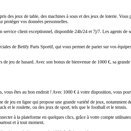
ris des jeux de table, des machines à sous et des jeux de loterie. Vous
ur protéger vos données personnelles.
service client exceptionnel, disponible 24h/24 et 7j/7. Les agents de se
éciales de Betify Paris Sportif, qui vous permet de parier sur vos équip
rs de jeu de hasard. Avec son bonus de bienvenue de 1000 €, sa grande v
ors, vous êtes au bon endroit ! Avec 1000 € à votre disposition, vous 
e de jeu en ligne qui propose une grande variété de jeux, notamment des
ck et le roulette, ou des jeux de sport, tels que le football et le tennis.
necter à la plateforme en quelques clics, grâce à votre compte utilisat
partout et à tout moment.