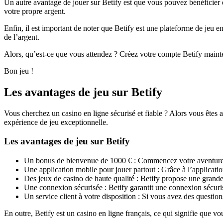
Un autre avantage de jouer sur Betify est que vous pouvez bénéficie
votre propre argent.
Enfin, il est important de noter que Betify est une plateforme de jeu 
de l’argent.
Alors, qu’est-ce que vous attendez ? Créez votre compte Betify main
Bon jeu !
Les avantages de jeu sur Betify
Vous cherchez un casino en ligne sécurisé et fiable ? Alors vous êtes a
expérience de jeu exceptionnelle.
Les avantages de jeu sur Betify
Un bonus de bienvenue de 1000 € : Commencez votre aventure a
Une application mobile pour jouer partout : Grâce à l’applicati
Des jeux de casino de haute qualité : Betify propose une grande
Une connexion sécurisée : Betify garantit une connexion sécuri
Un service client à votre disposition : Si vous avez des question
En outre, Betify est un casino en ligne français, ce qui signifie que vo