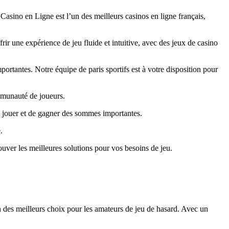
Casino en Ligne est l’un des meilleurs casinos en ligne français,
ir une expérience de jeu fluide et intuitive, avec des jeux de casino
ortantes. Notre équipe de paris sportifs est à votre disposition pour
ommunauté de joueurs.
 jouer et de gagner des sommes importantes.
.
ouver les meilleures solutions pour vos besoins de jeu.
n des meilleurs choix pour les amateurs de jeu de hasard. Avec un