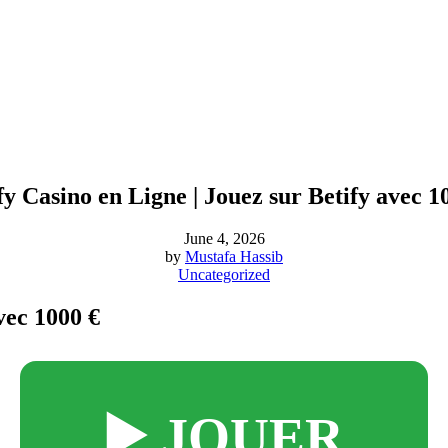
fy Casino en Ligne | Jouez sur Betify avec 1
June 4, 2026
by
Mustafa Hassib
Uncategorized
vec 1000 €
▶️ JOUER