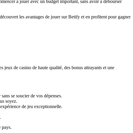
mmencer à jouer avec un budget important, sans avoir à débourser
découvert les avantages de jouer sur Betify et en profitent pour gagner
es jeux de casino de haute qualité, des bonus attrayants et une
sans se soucier de vos dépenses.
ous soyez.
 expérience de jeu exceptionnelle.
.
e pays.