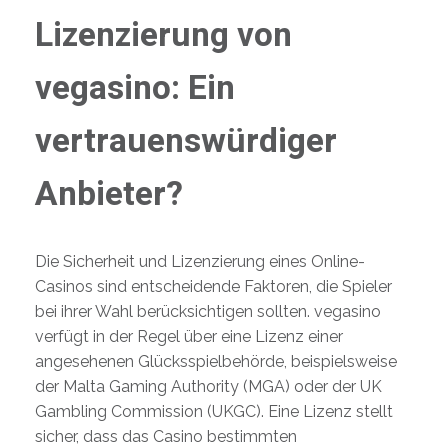
Lizenzierung von
vegasino: Ein
vertrauenswürdiger
Anbieter?
Die Sicherheit und Lizenzierung eines Online-
Casinos sind entscheidende Faktoren, die Spieler
bei ihrer Wahl berücksichtigen sollten. vegasino
verfügt in der Regel über eine Lizenz einer
angesehenen Glücksspielbehörde, beispielsweise
der Malta Gaming Authority (MGA) oder der UK
Gambling Commission (UKGC). Eine Lizenz stellt
sicher, dass das Casino bestimmten