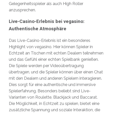
Gelegenheitsspieler als auch High Roller
anzusprechen.
Live-Casino-Erlebnis bei vegasino:
Authentische Atmosphäre
Das Live-Casino-Erlebnis ist ein besonderes
Highlight von vegasino. Hier können Spieler in
Echtzeit an Tischen mit echten Dealern teilnehmen
und das Gefühl einer echten Spielbank genießen.
Die Spiele werden per Videoübertragung
übertragen, und die Spieler können über einen Chat
mit den Dealern und anderen Spielern interagieren.
Dies sorgt für eine authentische und immersive
Spielerfahrung. Besonders beliebt sind Live-
Varianten von Roulette, Blackjack und Baccarat.
Die Möglichkeit, in Echtzeit zu spielen, bietet eine
zusätzliche Spannung und soziale Interaktion, die