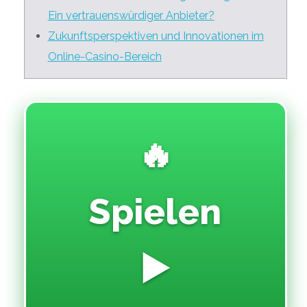
Ein vertrauenswürdiger Anbieter?
Zukunftsperspektiven und Innovationen im
Online-Casino-Bereich
🔥
Spielen
▶️