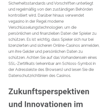
Sicherheitsstandards und Vorschriften unterliegt
und regelmäßig von den zuständigen Behörden
kontrolliert wird. Darüber hinaus verwendet
vegasino in der Regel moderne
Verschlüsselungstechnologien, um die
persönlichen und finanziellen Daten der Spieler zu
schützen. Es ist wichtig, dass Spieler sich nur bei
lizenzierten und sicheren Online-Casinos anmelden,
um ihre Gelder und persönlichen Daten zu
schützen. Achten Sie auf das Vorhandensein eines
SSL-Zertifikats (erkennbar am Schloss-Symbol in
der Adressleiste des Browsers) und lesen Sie die
Datenschutzrichtlinien des Casinos.
Zukunftsperspektiven
und Innovationen im