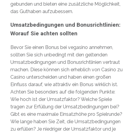
gebunden und bieten eine zusätzliche Möglichkeit,
das Guthaben aufzubessern.
Umsatzbedingungen und Bonusrichtlinien:
Worauf Sie achten sollten
Bevor Sie einen Bonus bei vegasino annehmen,
sollten Sie sich unbedingt mit den geltenden
Umsatzbedingungen und Bonusrichtlinien vertraut
machen. Diese können sich erheblich von Casino zu
Casino unterscheiden und haben einen großen
Einfluss darauf, wie attraktiv ein Bonus wirklich ist.
Achten Sie besonders auf die folgenden Punkte:
Wie hoch ist der Umsatzfaktor? Welche Spiele
tragen zur Erfüllung der Umsatzbedingungen bei?
Gibt es eine maximale Einsatzhöhe pro Spielrunde?
Wie lange haben Sie Zeit, die Umsatzbedingungen
zu erfüllen? Je niedriger der Umsatzfaktor und je