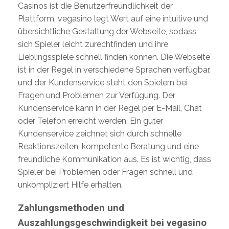
Casinos ist die Benutzerfreundlichkeit der
Plattform. vegasino legt Wert auf eine intuitive und
übersichtliche Gestaltung der Webseite, sodass
sich Spieler leicht zurechtfinden und ihre
Lieblingsspiele schnell finden können. Die Webseite
ist in der Regel in verschiedene Sprachen verfügbar,
und der Kundenservice steht den Spielern bei
Fragen und Problemen zur Verfügung. Der
Kundenservice kann in der Regel per E-Mail, Chat
oder Telefon erreicht werden. Ein guter
Kundenservice zeichnet sich durch schnelle
Reaktionszeiten, kompetente Beratung und eine
freundliche Kommunikation aus. Es ist wichtig, dass
Spieler bei Problemen oder Fragen schnell und
unkompliziert Hilfe erhalten.
Zahlungsmethoden und
Auszahlungsgeschwindigkeit bei vegasino