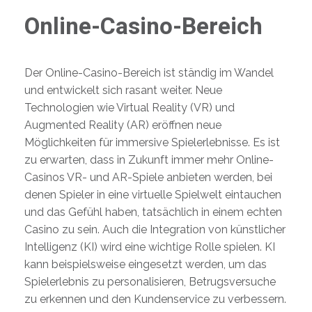
Online-Casino-Bereich
Der Online-Casino-Bereich ist ständig im Wandel
und entwickelt sich rasant weiter. Neue
Technologien wie Virtual Reality (VR) und
Augmented Reality (AR) eröffnen neue
Möglichkeiten für immersive Spielerlebnisse. Es ist
zu erwarten, dass in Zukunft immer mehr Online-
Casinos VR- und AR-Spiele anbieten werden, bei
denen Spieler in eine virtuelle Spielwelt eintauchen
und das Gefühl haben, tatsächlich in einem echten
Casino zu sein. Auch die Integration von künstlicher
Intelligenz (KI) wird eine wichtige Rolle spielen. KI
kann beispielsweise eingesetzt werden, um das
Spielerlebnis zu personalisieren, Betrugsversuche
zu erkennen und den Kundenservice zu verbessern.