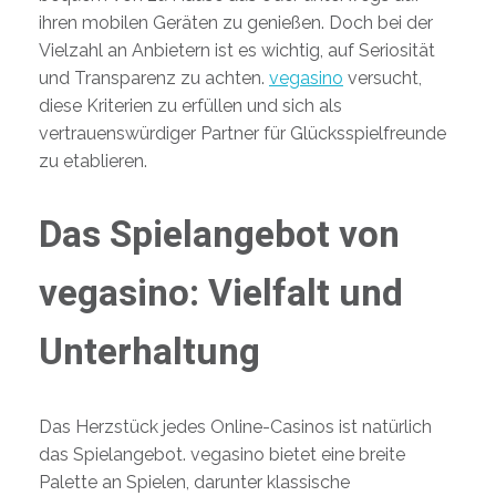
ihren mobilen Geräten zu genießen. Doch bei der
Vielzahl an Anbietern ist es wichtig, auf Seriosität
und Transparenz zu achten.
vegasino
versucht,
diese Kriterien zu erfüllen und sich als
vertrauenswürdiger Partner für Glücksspielfreunde
zu etablieren.
Das Spielangebot von
vegasino: Vielfalt und
Unterhaltung
Das Herzstück jedes Online-Casinos ist natürlich
das Spielangebot. vegasino bietet eine breite
Palette an Spielen, darunter klassische