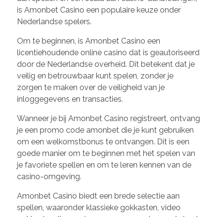
is Amonbet Casino een populaire keuze onder
Nederlandse spelers.
Om te beginnen, is Amonbet Casino een
licentiehoudende online casino dat is geautoriseerd
door de Nederlandse overheid. Dit betekent dat je
veilig en betrouwbaar kunt spelen, zonder je
zorgen te maken over de veiligheid van je
inloggegevens en transacties.
Wanneer je bij Amonbet Casino registreert, ontvang
je een promo code amonbet die je kunt gebruiken
om een welkomstbonus te ontvangen. Dit is een
goede manier om te beginnen met het spelen van
je favoriete spellen en om te leren kennen van de
casino-omgeving.
Amonbet Casino biedt een brede selectie aan
spellen, waaronder klassieke gokkasten, video