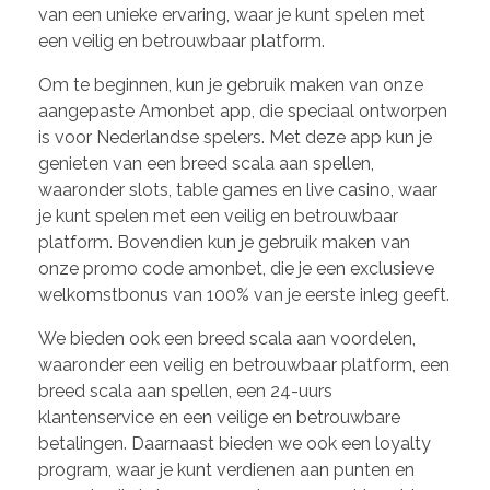
van een unieke ervaring, waar je kunt spelen met
een veilig en betrouwbaar platform.
Om te beginnen, kun je gebruik maken van onze
aangepaste Amonbet app, die speciaal ontworpen
is voor Nederlandse spelers. Met deze app kun je
genieten van een breed scala aan spellen,
waaronder slots, table games en live casino, waar
je kunt spelen met een veilig en betrouwbaar
platform. Bovendien kun je gebruik maken van
onze promo code amonbet, die je een exclusieve
welkomstbonus van 100% van je eerste inleg geeft.
We bieden ook een breed scala aan voordelen,
waaronder een veilig en betrouwbaar platform, een
breed scala aan spellen, een 24-uurs
klantenservice en een veilige en betrouwbare
betalingen. Daarnaast bieden we ook een loyalty
program, waar je kunt verdienen aan punten en