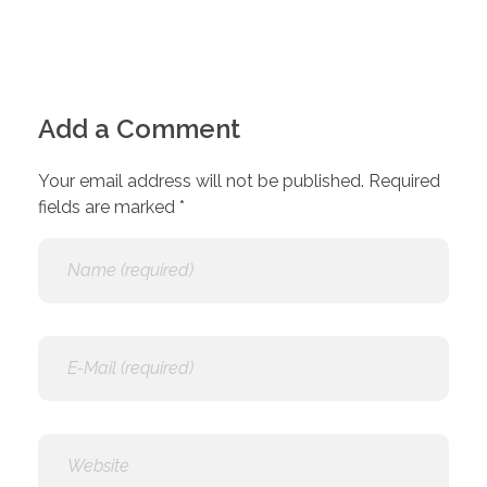
Add a Comment
Your email address will not be published. Required
fields are marked *