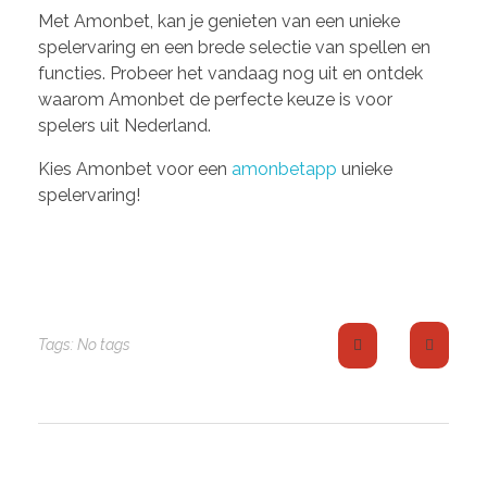
Met Amonbet, kan je genieten van een unieke
spelervaring en een brede selectie van spellen en
functies. Probeer het vandaag nog uit en ontdek
waarom Amonbet de perfecte keuze is voor
spelers uit Nederland.
Kies Amonbet voor een
amonbetapp
unieke
spelervaring!
Tags: No tags