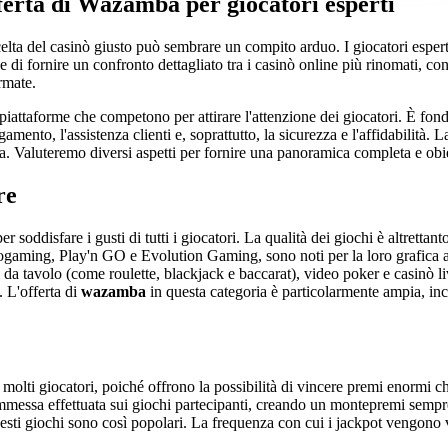
fferta di Wazamba per giocatori esperti
a del casinò giusto può sembrare un compito arduo. I giocatori esperti, al
 di fornire un confronto dettagliato tra i casinò online più rinomati, con 
rmate.
 piattaforme che competono per attirare l'attenzione dei giocatori. È fon
gamento, l'assistenza clienti e, soprattutto, la sicurezza e l'affidabilità
a. Valuteremo diversi aspetti per fornire una panoramica completa e obi
re
soddisfare i gusti di tutti i giocatori. La qualità dei giochi è altrettan
gaming, Play'n GO e Evolution Gaming, sono noti per la loro grafica acc
da tavolo (come roulette, blackjack e baccarat), video poker e casinò li
 L'offerta di
wazamba
in questa categoria è particolarmente ampia, in
r molti giocatori, poiché offrono la possibilità di vincere premi enormi
mmessa effettuata sui giochi partecipanti, creando un montepremi sempre 
questi giochi sono così popolari. La frequenza con cui i jackpot vengono