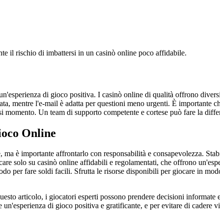
e il rischio di imbattersi in un casinò online poco affidabile.
 un'esperienza di gioco positiva. I casinò online di qualità offrono divers
a, mentre l'e-mail è adatta per questioni meno urgenti. È importante che 
asi momento. Un team di supporto competente e cortese può fare la differ
ioco Online
te, ma è importante affrontarlo con responsabilità e consapevolezza. Stab
care solo su casinò online affidabili e regolamentati, che offrono un'espe
o per fare soldi facili. Sfrutta le risorse disponibili per giocare in mo
sto articolo, i giocatori esperti possono prendere decisioni informate e 
 un'esperienza di gioco positiva e gratificante, e per evitare di cadere v