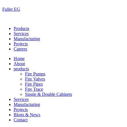
Fuller EG
Products
Services
Manufacturing
Projects
Careers
Home
About
products
Fire Pumps
Fire Valves
Fire Pipes
Fire Trace
Single & Double Cabinets
Services
Manufacturing
Projects
Blogs & News
Contact