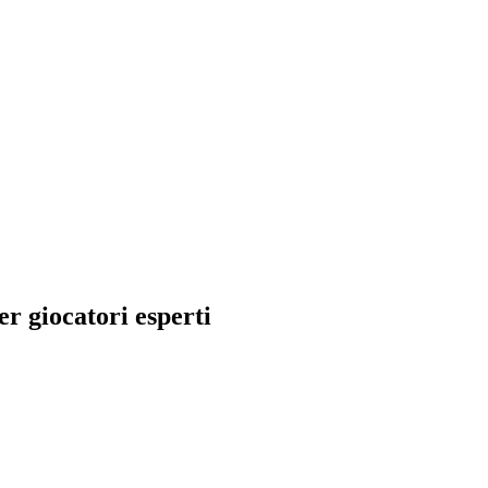
er giocatori esperti