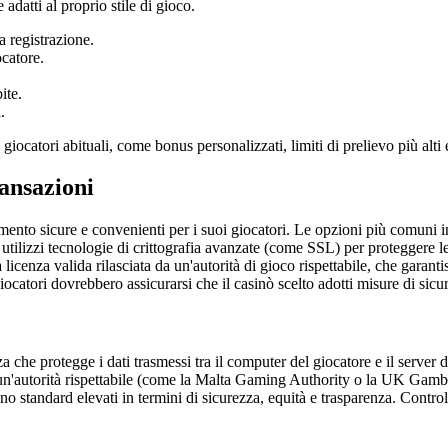
datti al proprio stile di gioco.
 registrazione.
ocatore.
ite.
.
ocatori abituali, come bonus personalizzati, limiti di prelievo più alti e
ansazioni
mento sicure e convenienti per i suoi giocatori. Le opzioni più comuni in
ò utilizzi tecnologie di crittografia avanzate (come SSL) per proteggere l
licenza valida rilasciata da un'autorità di gioco rispettabile, che garantis
giocatori dovrebbero assicurarsi che il casinò scelto adotti misure di sic
 che protegge i dati trasmessi tra il computer del giocatore e il server d
da un'autorità rispettabile (come la Malta Gaming Authority o la UK Gambl
o standard elevati in termini di sicurezza, equità e trasparenza. Control