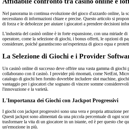
Affidabile confronto tra casinò online e lo
Nel panorama in continua evoluzione del gioco d'azzardo online, la scelt
necessitano di informazioni chiare e precise. Questo articolo si propone
di forza e le debolezze per aiutare i giocatori a prendere decisioni info
L'industria del casinò online è in forte espansione, con una miriade di
operatore, come la selezione di giochi, i bonus offerti, le opzioni di pa
considerare, poiché garantiscono un'esperienza di gioco equa e protett
La Selezione di Giochi e i Provider Softwa
Un casinò online di successo deve offrire una vasta gamma di giochi per 
collaborano con il casinò. I provider più rinomati, come NetEnt, Micro
catalogo di giochi ben fornito dovrebbe includere slot machine, giochi 
vantaggio per i giocatori che sognano di vincere somme considerevoli.
l'innovazione e la varietà.
L'Importanza dei Giochi con Jackpot Progressivi
I giochi con jackpot progressivi sono una vera e propria attrazione pe
Questi jackpot sono alimentati da una piccola percentuale di ogni sco
trasformare la vita di un giocatore in un istante, ed è per questo che 
un'emozione in più.