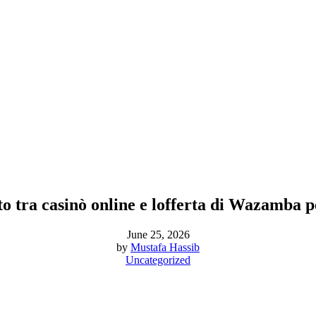
o tra casinò online e lofferta di Wazamba p
June 25, 2026
by
Mustafa Hassib
Uncategorized