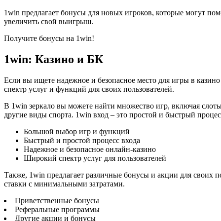
1win предлагает бонусы для новых игроков, которые могут пом
увеличить свой выигрыш.
Получите бонусы на 1win!
1win: Казино и БК
Если вы ищете надежное и безопасное место для игры в казино 
спектр услуг и функций для своих пользователей.
В 1win зеркало вы можете найти множество игр, включая слоты,
другие виды спорта. 1win вход – это простой и быстрый процес
Большой выбор игр и функций
Быстрый и простой процесс входа
Надежное и безопасное онлайн-казино
Широкий спектр услуг для пользователей
Также, 1win предлагает различные бонусы и акции для своих п
ставки с минимальными затратами.
Приветственные бонусы
Реферальные программы
Другие акции и бонусы