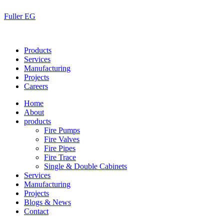
Fuller EG
Products
Services
Manufacturing
Projects
Careers
Home
About
products
Fire Pumps
Fire Valves
Fire Pipes
Fire Trace
Single & Double Cabinets
Services
Manufacturing
Projects
Blogs & News
Contact