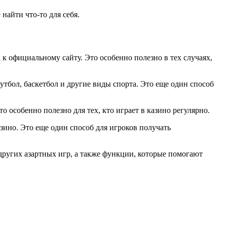
найти что-то для себя.
 к официальному сайту. Это особенно полезно в тех случаях,
утбол, баскетбол и другие виды спорта. Это еще один способ
о особенно полезно для тех, кто играет в казино регулярно.
зино. Это еще один способ для игроков получать
 других азартных игр, а также функции, которые помогают