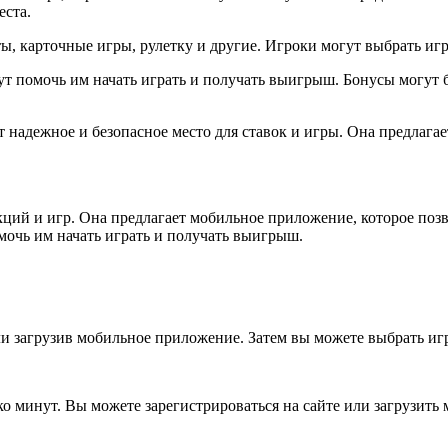
еста.
ы, карточные игры, рулетку и другие. Игроки могут выбрать игру
ут помочь им начать играть и получать выигрыш. Бонусы могут 
т надежное и безопасное место для ставок и игры. Она предлага
кций и игр. Она предлагает мобильное приложение, которое позв
мочь им начать играть и получать выигрыш.
и загрузив мобильное приложение. Затем вы можете выбрать игру
ко минут. Вы можете зарегистрироваться на сайте или загрузить 