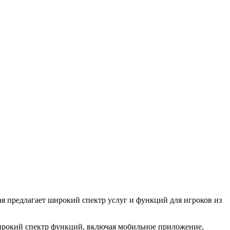
рая предлагает широкий спектр услуг и функций для игроков из
т широкий спектр функций, включая мобильное приложение,