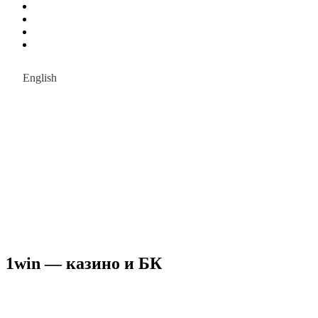
English
1win — казино и БК