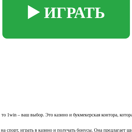
▶️ ИГРАТЬ
 то 1win – ваш выбор. Это казино и букмекерская контора, кото
ки на спорт, играть в казино и получать бонусы. Она предлагае