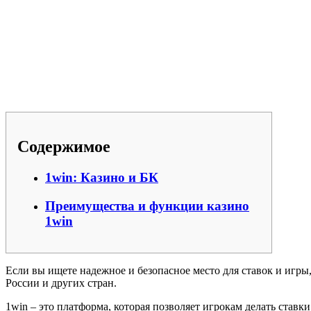
Содержимое
1win: Казино и БК
Преимущества и функции казино
1win
Если вы ищете надежное и безопасное место для ставок и игры,
России и других стран.
1win – это платформа, которая позволяет игрокам делать став