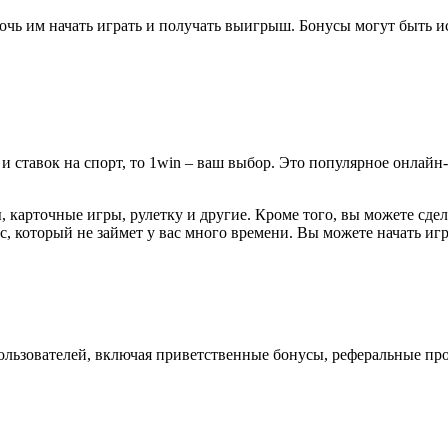
очь им начать играть и получать выигрыш. Бонусы могут быть и
и ставок на спорт, то 1win – ваш выбор. Это популярное онлайн
 карточные игры, рулетку и другие. Кроме того, вы можете сдела
с, который не займет у вас много времени. Вы можете начать игр
ользователей, включая приветственные бонусы, реферальные про