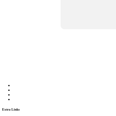
Extra Links